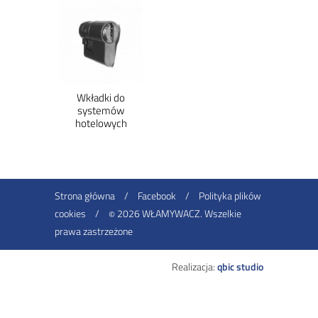
Wkładki do
systemów
hotelowych
Strona główna
/
Facebook
/
Polityka plików
cookies
/
2026 WŁAMYWACZ. Wszelkie
©
prawa zastrzeżone
Realizacja:
qbic studio