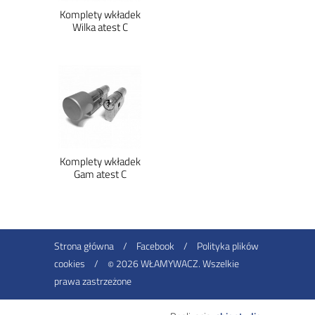
Komplety wkładek
Wilka atest C
Komplety wkładek
Gam atest C
Strona główna
/
Facebook
/
Polityka plików
cookies
/
2026 WŁAMYWACZ. Wszelkie
©
prawa zastrzeżone