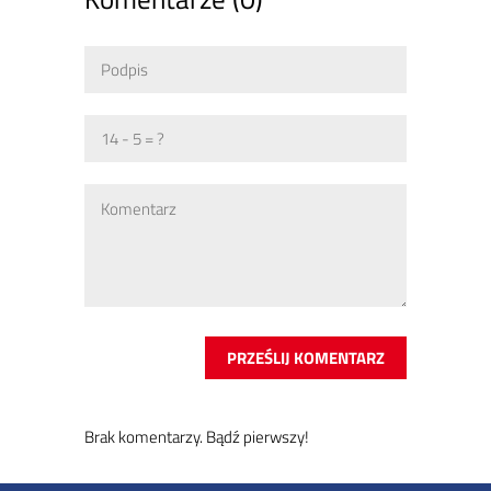
Brak ko­men­ta­rzy. Bądź pierw­szy!