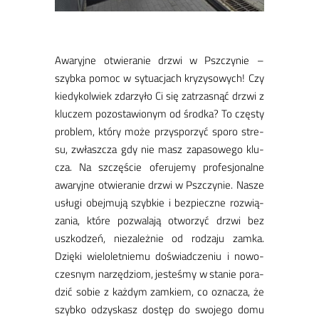
Awa­ryj­ne otwie­ra­nie drzwi w Psz­czy­nie –
szyb­ka po­moc w sy­tu­acjach kry­zy­so­wych! Czy
kie­dy­kol­wiek zda­rzy­ło Ci się za­trza­snąć drzwi z
klu­czem po­zo­sta­wio­nym od środ­ka? To czę­sty
pro­blem, któ­ry mo­że przy­spo­rzyć spo­ro stre­
su, zwłasz­cza gdy nie masz za­pa­so­we­go klu­
cza. Na szczę­ście ofe­ru­je­my pro­fe­sjo­nal­ne
awa­ryj­ne otwie­ra­nie drzwi w Psz­czy­nie. Na­sze
usłu­gi obej­mu­ją szyb­kie i bez­piecz­ne roz­wią­
za­nia, któ­re po­zwa­la­ją otwo­rzyć drzwi bez
uszko­dzeń, nie­za­leż­nie od ro­dza­ju zam­ka.
Dzię­ki wie­lo­let­nie­mu do­świad­cze­niu i no­wo­
cze­snym na­rzę­dziom, je­ste­śmy w sta­nie po­ra­
dzić so­bie z każ­dym zam­kiem, co ozna­cza, że
szyb­ko odzy­skasz do­stęp do swo­je­go do­mu