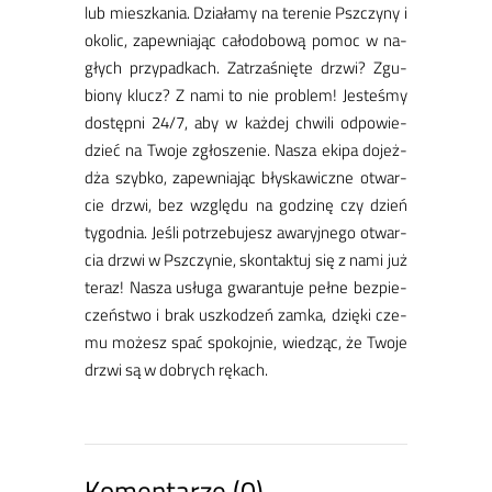
lub miesz­ka­nia. Dzia­ła­my na te­re­nie Psz­czy­ny i
oko­lic, za­pew­nia­jąc ca­ło­do­bo­wą po­moc w na­
głych przy­pad­kach. Za­trza­śnię­te drzwi? Zgu­
bio­ny klucz? Z na­mi to nie pro­blem! Je­ste­śmy
do­stępni 24/7, aby w każ­dej chwi­li od­po­wie­
dzieć na Two­je zgło­sze­nie. Na­sza eki­pa do­jeż­
dża szyb­ko, za­pew­nia­jąc bły­ska­wicz­ne otwar­
cie drzwi, bez wzglę­du na go­dzi­nę czy dzień
ty­go­dnia. Je­śli po­trze­bu­jesz awa­ryj­nego otwar­
cia drzwi w Psz­czy­nie, skon­tak­tuj się z na­mi już
te­raz! Na­sza usłu­ga gwa­ran­tu­je peł­ne bez­pie­
czeń­stwo i brak uszko­dzeń zam­ka, dzię­ki cze­
mu mo­żesz spać spo­koj­nie, wie­dząc, że Two­je
drzwi są w do­brych rę­kach.
Komentarze (0)