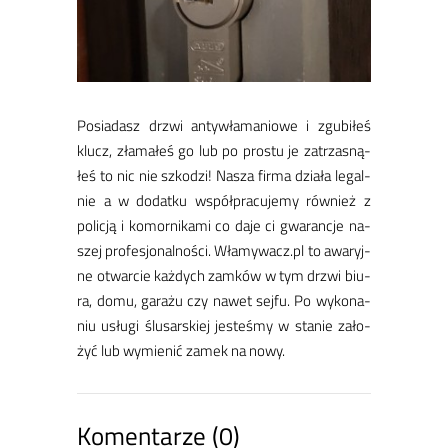
Po­sia­dasz drzwi an­tyw­ła­ma­nio­we i zgu­bi­łeś
klucz, zła­ma­łeś go lub po pro­stu je za­trza­sną­
łeś to nic nie szko­dzi! Na­sza fir­ma dzia­ła le­gal­
nie a w do­dat­ku współ­pra­cu­je­my rów­nież z
po­li­cją i ko­mor­ni­ka­mi co da­je ci gwa­ran­cje na­
szej pro­fe­sjo­nal­no­ści. Wła­my­wacz.pl to awa­ryj­
ne otwar­cie każ­dych zam­ków w tym drzwi biu­
ra, do­mu, ga­ra­żu czy na­wet sej­fu. Po wy­ko­na­
niu usłu­gi ślu­sar­skiej je­ste­śmy w sta­nie za­ło­
żyć lub wy­mie­nić za­mek na no­wy.
Komentarze (0)