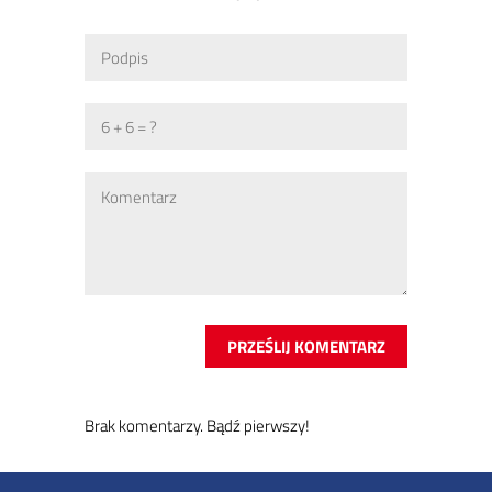
Brak ko­men­ta­rzy. Bądź pierw­szy!