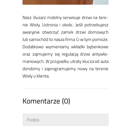
Nasz ślu­sarz mo­bil­ny ser­wi­su­je drzwi na te­re­
nie Wi­sły, Ustro­nia i oko­lic. Je­śli po­trze­bu­jesz
awa­ryj­nie otwo­rzyć za­mek drzwi do­mo­wych
lub sa­mo­chód to na­sza fir­ma Ci w tym po­mo­że.
Do­dat­ko­wo wy­mie­nia­my wkład­ki bę­ben­ko­we
oraz zaj­mu­je­my się re­gu­la­cją drzwi an­tyw­ła­
ma­nio­wych. W przy­pad­ku utra­ty klu­cza od au­ta
do­ro­bi­my i za­pro­gra­mu­je­my no­wy na te­re­nie
Wi­sły u klien­ta.
Komentarze (0)