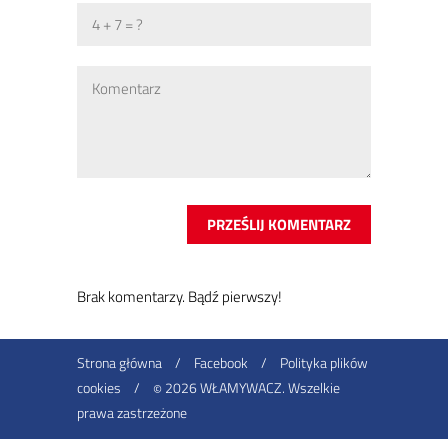
Brak ko­men­ta­rzy. Bądź pierw­szy!
Strona główna
/
Facebook
/
Polityka plików
cookies
/
2026 WŁAMYWACZ. Wszelkie
©
prawa zastrzeżone