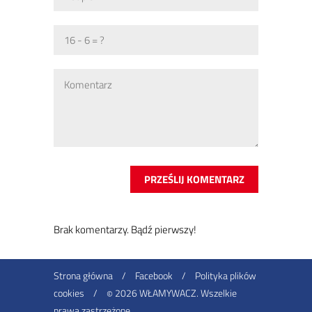
Brak ko­men­ta­rzy. Bądź pierw­szy!
Strona główna
/
Facebook
/
Polityka plików
cookies
/
2026 WŁAMYWACZ. Wszelkie
©
prawa zastrzeżone