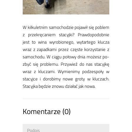
W kil­ku­let­nim sa­mo­cho­dzie po­ja­wił się po­blem
z prze­krę­ca­niem sta­cyj­ki? Praw­do­po­dob­nie
jest to wi­na wy­ro­bio­ne­go, wy­tar­te­go klu­cza
wraz z za­pad­ka­mi przez czę­ste ko­rzy­sta­nie z
sa­mo­cho­du. W cią­gu po­ło­wy dnia mo­żesz po­
zbyć się pro­ble­mu. Przy­wieź do nas sta­cyj­kę
wraz z klu­czami. Wy­mie­ni­my pod­ze­spo­ły w
sta­cyj­ce i do­ro­bi­my no­we gro­ty w klu­czach.
Sta­cyj­ka bę­dzie zno­wu dzia­łać jak no­wa.
Komentarze (0)