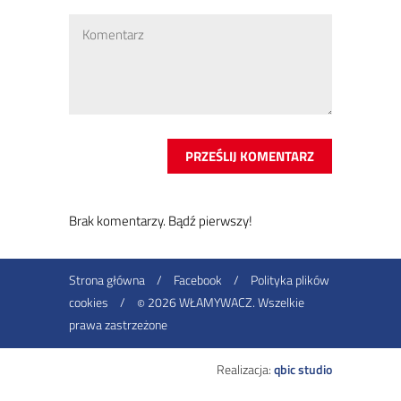
Brak ko­men­ta­rzy. Bądź pierw­szy!
Strona główna
/
Facebook
/
Polityka plików
cookies
/
2026 WŁAMYWACZ. Wszelkie
©
prawa zastrzeżone
Realizacja:
qbic studio