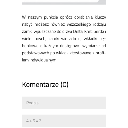
W na­szym punk­cie oprócz do­ra­bia­nia klu­czy
na­być mo­żesz rów­nież wsz­czel­kie­go ro­dza­ju
zam­ki wpusz­cza­ne do drzwi Del­ta, Kmt, Ger­da i
wie­le in­nych, zam­ki wierzch­nie, wkład­ki bę­
ben­ko­we o każ­dym do­stęp­nym wy­mia­rze od
pod­sta­wo­wych po wkład­ki ate­sto­wa­ne z pro­fi­
lem in­dy­wi­du­al­nym.
Komentarze (0)