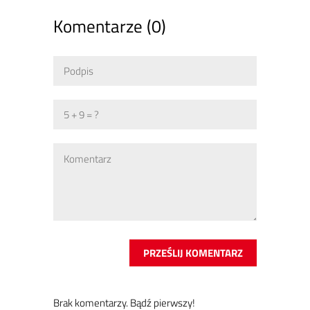
Komentarze (0)
Brak ko­men­ta­rzy. Bądź pierw­szy!