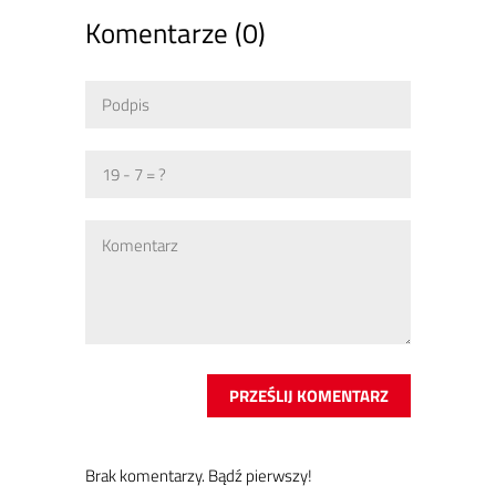
Komentarze (0)
Brak ko­men­ta­rzy. Bądź pierw­szy!