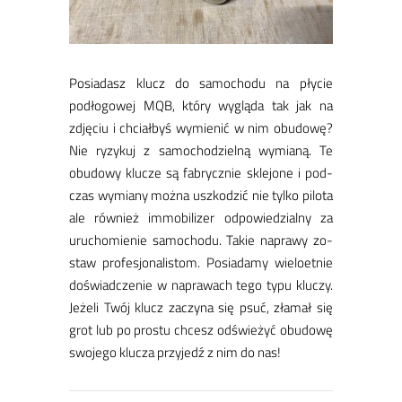
Po­sia­dasz klucz do sa­mo­cho­du na pły­cie
podło­go­wej MQB, któ­ry wy­glą­da tak jak na
zdję­ciu i chciał­byś wy­mie­nić w nim obu­do­wę?
Nie ry­zy­kuj z sa­mo­cho­dziel­ną wy­mia­ną. Te
obu­do­wy klu­cze są fa­brycz­nie skle­jo­ne i pod­
czas wy­mia­ny moż­na uszko­dzić nie tyl­ko pi­lo­ta
ale rów­nież im­mo­bi­li­zer od­po­wie­dzial­ny za
uru­cho­mie­nie sa­mo­cho­du. Ta­kie na­pra­wy zo­
staw pro­fe­sjo­na­li­stom. Po­sia­da­my wie­lo­et­nie
do­świad­cze­nie w na­pra­wach te­go ty­pu klu­czy.
Je­że­li Twój klucz za­czy­na się psuć, zła­mał się
grot lub po pro­stu chcesz od­świe­żyć obu­do­wę
swo­je­go klu­cza przy­jedź z nim do nas!