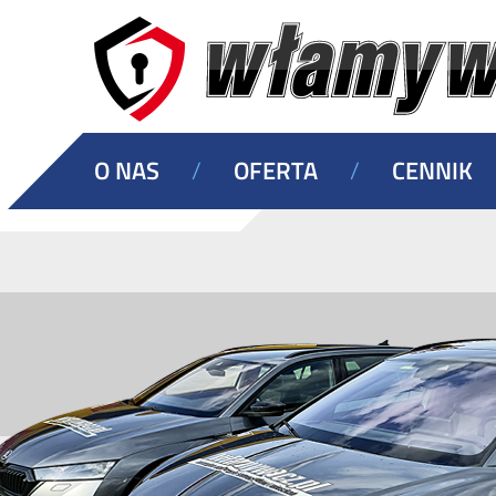
O NAS
/
OFERTA
/
CENNIK