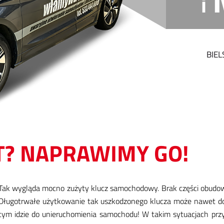
i
BIEL
T? NAPRAWIMY GO!
Tak wy­glą­da moc­no zu­ży­ty klucz sa­mo­cho­do­wy. Brak czę­ści obu­do­wy
Dłu­go­tr­wa­łe użyt­ko­wa­nie tak uszko­dzo­nego klu­cza mo­że na­wet do­p
tym idzie do unie­ru­cho­mie­nia sa­mo­cho­du! W ta­kim sy­tu­acjach prz