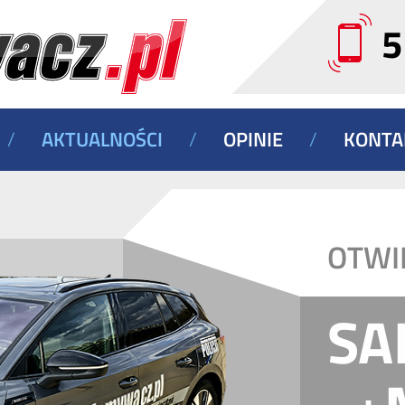
5
/
AKTUALNOŚCI
/
OPINIE
/
KONTA
OTWI
SA