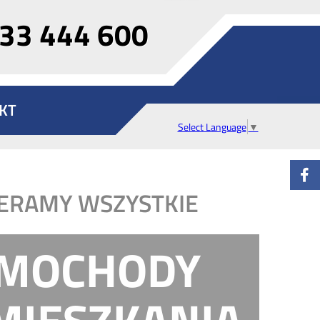
33 444 600
KT
Select Language
▼
ERAMY WSZYSTKIE
MOCHODY