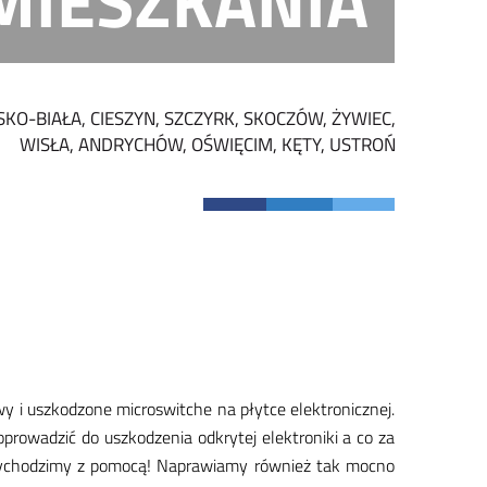
MIESZKANIA
SKO-BIAŁA, CIESZYN, SZCZYRK, SKOCZÓW, ŻYWIEC,
WISŁA, ANDRYCHÓW, OŚWIĘCIM, KĘTY, USTROŃ
 i uszko­dzo­ne mi­cro­swit­che na płyt­ce elek­tro­nicz­nej.
ro­wa­dzić do uszko­dze­nia od­kry­tej elek­tro­ni­ki a co za
y­cho­dzi­my z po­mo­cą! Na­pra­wia­my rów­nież tak moc­no