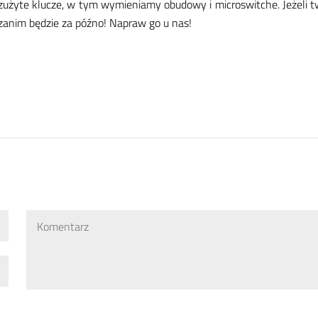
zu­ży­te klu­cze, w tym wy­mie­nia­my obu­do­wy i mi­cro­swit­che. Je­że­li tw
za­nim bę­dzie za póź­no! Na­praw go u nas!