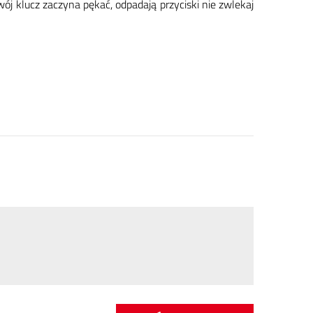
ój klucz za­czy­na pę­kać, od­pa­da­ją przy­ci­ski nie zwle­kaj