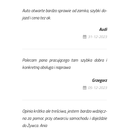
Au­to otwar­te bar­dzo spra­wie od zam­ka, szyb­ki do­
jazd i ce­na tez ok.
Au­di
31-12-2023
Po­le­cam pa­na pra­cu­ją­ce­go tam szyb­ka do­bra i
kon­kret­ną ob­słu­ga i na­pra­wa
Grze­gorz
05-12-2023
Opi­nia krót­ka ale tre­ści­wa, je­stem bar­dzo wdzięcz­
na za po­moc przy otwar­ciu sa­mo­cho­du i do­je­ździe
do Żyw­ca. Ania