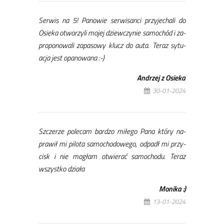
Ser­wis na 5! Pa­no­wie ser­wi­san­ci przy­je­cha­li do
Osie­ka otwo­rzy­li mo­jej dziew­czy­nie sa­mo­chód i za­
pro­po­no­wa­li za­pa­so­wy klucz do au­ta. Te­raz sy­tu­
acja jest opa­no­wa­na :-)
An­drzej z Osie­ka
30-01-2024
Sz­cze­rze po­le­cam bar­dzo mi­łe­go Pa­na któ­ry na­
pra­wił mi pi­lo­ta sa­mo­cho­do­we­go, od­padł mi przy­
cisk i nie mo­głam otwie­rać sa­mo­cho­du. Te­raz
wszyst­ko dzia­ła
Mo­ni­ka :)
13-01-2024