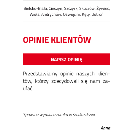
Bielsko-Biała, Cieszyn, Szczyrk, Skoczów, Żywiec,
Wisła, Andrychów, Oświęcim, Kęty, Ustroń
OPINIE KLIENTÓW
NAPISZ OPINIĘ
Przed­sta­wia­my opi­nie na­szych klien­
tów, któ­rzy zde­cy­do­wa­li się nam za­
ufać.
Spraw­na wy­mia­na zam­ka w środ­ku drzwi.
An­na