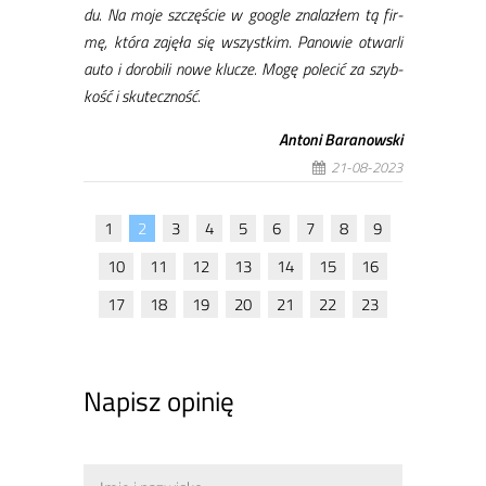
du. Na mo­je szczę­ście w go­ogle zna­la­złem tą fir­
mę, któ­ra za­ję­ła się wszyst­kim. Pa­no­wie otwar­li
au­to i do­ro­bi­li no­we klu­cze. Mo­gę po­le­cić za szyb­
kość i sku­tecz­ność.
An­to­ni Ba­ra­now­ski
21-08-2023
1
2
3
4
5
6
7
8
9
10
11
12
13
14
15
16
17
18
19
20
21
22
23
Napisz opinię