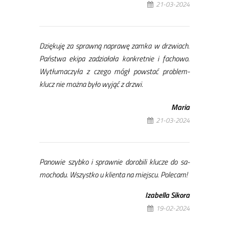
21-03-2024
Dzię­ku­ję za spraw­ną na­pra­wę zam­ka w drzwiach.
Pań­stwa eki­pa za­dzia­ła­ła kon­kret­nie i fa­cho­wo.
Wy­tłu­ma­czy­ła z cze­go mógł po­wstać pro­ble­m-
klucz nie moż­na by­ło wy­jąć z drzwi.
Ma­ria
21-03-2024
Pa­no­wie szyb­ko i spraw­nie do­ro­bi­li klu­cze do sa­
mo­cho­du. Wszyst­ko u klien­ta na miej­scu. Po­le­cam!
Iza­bel­la Si­ko­ra
19-02-2024