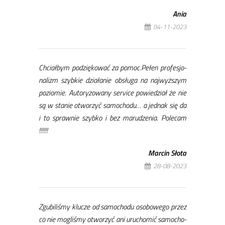
Ania
04-11-2023
Ch­ciał­bym po­dzię­ko­wać za po­moc.Pe­łen pro­fe­sjo­
na­lizm szyb­kie dzia­ła­nie ob­słu­ga na naj­wyż­szym
po­zio­mie. Au­to­ry­zo­wa­ny se­rvi­ce po­wie­dział że nie
są w sta­nie otwo­rzyć sa­mo­cho­du… a jed­nak się da
i to spraw­nie szyb­ko i bez ma­ru­dze­nia. Po­le­cam
!!!!!!
Mar­cin Sło­ta
28-08-2023
Zgu­bi­li­śmy klu­cze od sa­mo­cho­du oso­bo­we­go przez
co nie mo­gli­śmy otwo­rzyć ani uru­cho­mić sa­mo­cho­