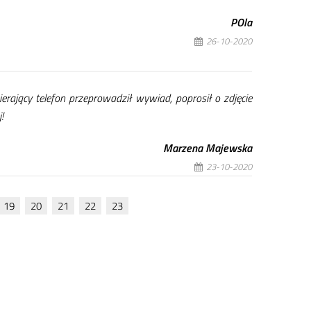
POla
26-10-2020
­ra­ją­cy te­le­fon prze­pro­wa­dził wy­wiad, po­pro­sił o zdję­cie
!
Ma­rze­na Ma­jew­ska
23-10-2020
19
20
21
22
23