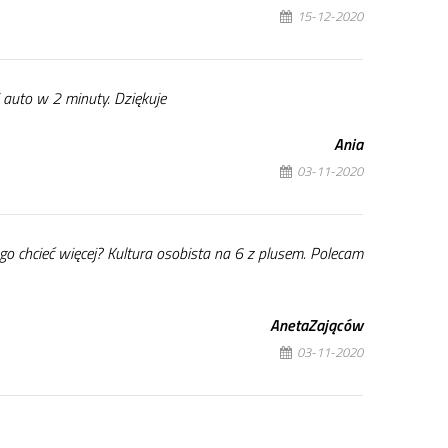
15-12-2020
 au­to w 2 mi­nu­ty. Dzię­ku­je
Ania
03-11-2020
­go chcieć wię­cej? Kul­tu­ra oso­bi­sta na 6 z plu­sem. Po­le­cam
Ane­ta­Za­ją­ców
03-11-2020