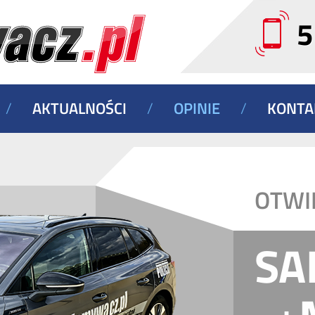
5
/
AKTUALNOŚCI
/
OPINIE
/
KONTA
OTWI
SA