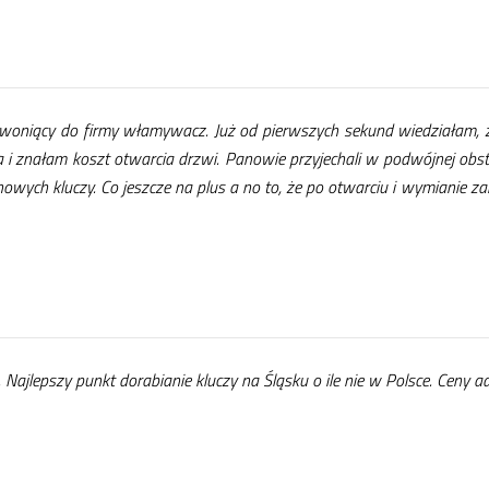
wo­nią­cy do fir­my wła­my­wacz. Już od pierw­szych se­kund wie­dzia­łam, że
ka i zna­łam koszt otwar­cia drzwi. Pa­no­wie przy­je­cha­li w po­dwój­nej ob
no­wych klu­czy. Co jesz­cze na plus a no to, że po otwar­ciu i wy­mia­nie zam
a. Naj­lep­szy punkt do­ra­bia­nie klu­czy na Ślą­sku o ile nie w Pol­sce. Ce­ny ad