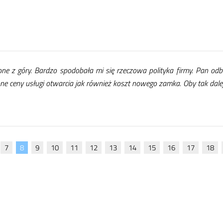
­ne z gó­ry. Bar­dzo spodo­ba­ła mi się rze­czo­wa po­li­ty­ka fir­my. Pan od­bie
­ne ce­ny usłu­gi otwar­cia jak rów­nież koszt no­we­go zam­ka. Oby tak da­lej
7
8
9
10
11
12
13
14
15
16
17
18