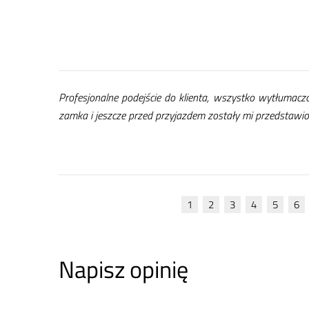
Pro­fe­sjo­nal­ne po­dej­ście do klien­ta, wszyst­ko wy­tłu­ma­czo
zam­ka i jesz­cze przed przy­jaz­dem zo­sta­ły mi przed­sta­wio
1
2
3
4
5
6
Napisz opinię