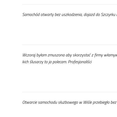
Sa­mo­chód otwar­ty bez uszko­dze­nia, do­jazd do Sz­czyr­ku b
Wczo­raj by­łam zmu­szo­na aby sko­rzy­stać z fir­my wła­my­w
kich ślu­sa­rzy to ja po­le­cam. Pro­fe­sjo­na­li­ści
Otwar­cie sa­mo­cho­du służ­bo­we­go w Wi­śle prze­bie­gło bez 