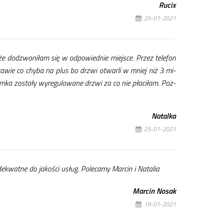
Ru­cix
25-01-2021
 do­dzwo­ni­łam się w od­po­wied­nie miej­sce. Przez te­le­fon
­sta­wie co chy­ba na plus bo drzwi otwar­li w mniej niż 3 mi­
­ka zo­sta­ły wy­re­gu­lo­wa­ne drzwi za co nie pła­ci­łam. Poz­
Na­tal­ka
25-01-2021
e­kwat­ne do ja­ko­ści usług. Po­le­ca­my Mar­cin i Na­ta­lia
Mar­cin No­sak
19-01-2021