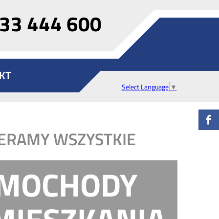
33 444 600
KT
Select Language
▼
ERAMY WSZYSTKIE
MOCHODY