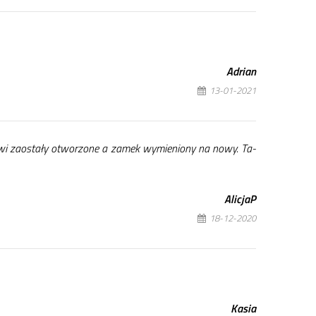
Adrian
13-01-2021
wi za­osta­ły otwo­rzo­ne a za­mek wy­mie­nio­ny na no­wy. Ta­
Ali­cjaP
18-12-2020
Ka­sia