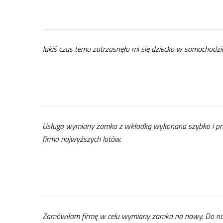
Ja­kiś czas te­mu za­trza­snę­ło mi się dziec­ko w sa­mo­cho­dzie,
Usłu­ga wy­mia­ny zam­ka z wkład­ką wy­ko­na­na szyb­ko i pro­fe­
fir­ma naj­wyż­szych lo­tów.
Za­mó­wi­łam fir­mę w ce­lu wy­mia­ny zam­ka na no­wy. Do no­