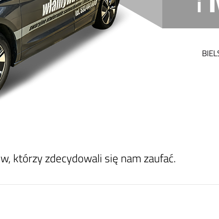
i
BIEL
w, któ­rzy zde­cy­do­wa­li się nam za­ufać.