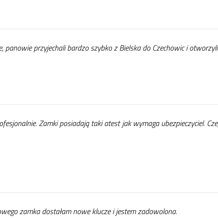
 pa­no­wie przy­je­cha­li bar­dzo szyb­ko z Biel­ska do Cze­cho­wic i otwo­rzy­li
sjo­nal­nie. Zam­ki po­sia­da­ją ta­ki atest jak wy­ma­ga ubez­pie­czy­ciel. Cze
we­go zam­ka do­sta­łam no­we klu­cze i je­stem za­do­wo­lo­na.