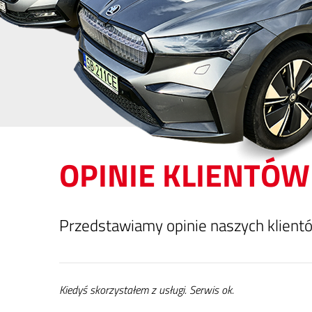
OPINIE KLIENTÓW
Przed­sta­wia­my opi­nie na­szych klien­tó
Kie­dyś sko­rzy­sta­łem z usłu­gi. Ser­wis ok.