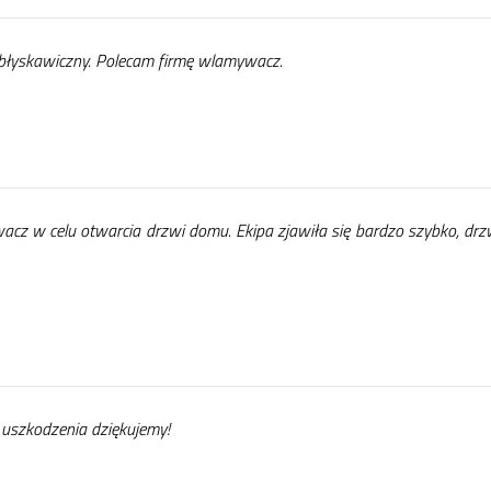
ły­ska­wicz­ny. Po­le­cam fir­mę wla­my­wacz.
acz w ce­lu otwar­cia drzwi do­mu. Eki­pa zja­wi­ła się bar­dzo szyb­ko, drz
uszko­dze­nia dzię­ku­je­my!