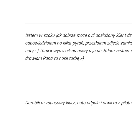
Je­stem w szo­ku jak do­brze mo­że być ob­słu­żo­ny klient dz
odpowie­dzia­łam na kil­ka py­tań, prze­sła­łam zdję­cie zam­
nu­ty :-) Za­mek wy­mie­ni­li na no­wy a ja do­sta­łam ze­staw 
dra­wiam Pa­na co no­sił tor­bę :-)
Do­ro­bi­łem za­pa­so­wy klucz, au­to od­pa­la i otwie­ra z pi­lo­t