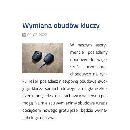
Wymiana obudów kluczy
09-02-2022
W na­szym aso­ry­
men­cie po­sia­da­my
obu­do­wy do więk­
szo­ści klu­czy sa­mo­
cho­do­wych na ryn­
ku. Je­że­li po­sia­dasz nie­ty­po­wą obu­do­wę swo­
je­go klu­cza sa­mo­cho­do­we­go a ule­gła uszko­
dze­niu przy­jedź a na­si fa­chow­cy na pew­no po­
mo­gą. Na miej­scu wy­mie­ni­my obu­do­we wraz z
do­cię­ciem no­we­go gro­tu je­że­li bę­dzie wy­ma­
ga­ła te­go na­pra­wa.