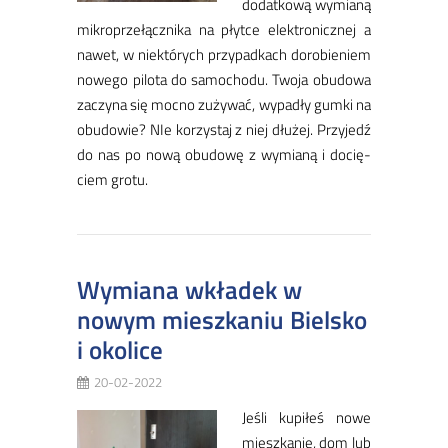
do­dat­ko­wą wy­mia­ną
mi­kro­prze­łącz­ni­ka na płyt­ce elek­tro­nicz­nej a
na­wet, w nie­któ­rych przy­pad­kach do­ro­bie­niem
no­we­go pi­lo­ta do sa­mo­cho­du. Two­ja obu­do­wa
za­czy­na się moc­no zu­ży­wać, wy­pa­dły gum­ki na
obu­do­wie? NIe ko­rzy­staj z niej dłu­żej. Przy­jedź
do nas po no­wą obu­do­wę z wy­mia­ną i do­cię­
ciem gro­tu.
Wymiana wkładek w
nowym mieszkaniu Bielsko
i okolice
20-02-2022
Je­śli ku­pi­łeś no­we
miesz­ka­nie, dom lub