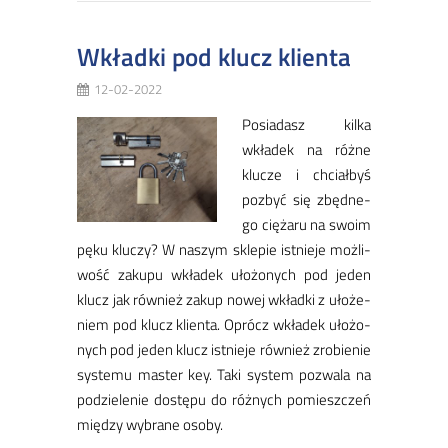
Wkładki pod klucz klienta
12-02-2022
Po­sia­dasz kil­ka
wkła­dek na róż­ne
klu­cze i chciał­byś
po­zbyć się zbęd­ne­
go cię­ża­ru na swo­im
pę­ku klu­czy? W na­szym skle­pie ist­nie­je moż­li­
wość za­ku­pu wkła­dek uło­żo­nych pod je­den
klucz jak rów­nież za­kup no­wej wkład­ki z uło­że­
niem pod klucz klien­ta. Oprócz wkła­dek uło­żo­
nych pod je­den klucz ist­nie­je rów­nież zro­bie­nie
sys­te­mu ma­ster key. Ta­ki sys­tem po­zwa­la na
po­dzie­le­nie do­stę­pu do róż­nych po­miesz­czeń
mię­dzy wy­bra­ne oso­by.