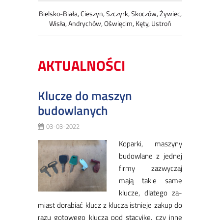
Bielsko-Biała, Cieszyn, Szczyrk, Skoczów, Żywiec,
Wisła, Andrychów, Oświęcim, Kęty, Ustroń
AKTUALNOŚCI
Klucze do maszyn
budowlanych
03-03-2022
Ko­par­ki, ma­szy­ny
bu­dow­la­ne z jed­nej
fir­my za­zwy­czaj
ma­ją ta­kie sa­me
klu­cze, dla­te­go za­
miast do­ra­biać klucz z klu­cza ist­nie­je za­kup do
ra­zu go­to­we­go klu­cza pod sta­cyj­kę, czy in­ne