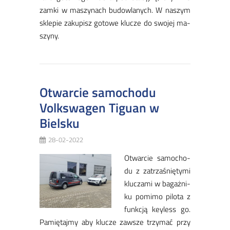
zam­ki w ma­szy­nach bu­dow­la­nych. W na­szym
skle­pie za­kupisz go­to­we klu­cze do swo­jej ma­
szy­ny.
Otwarcie samochodu
Volkswagen Tiguan w
Bielsku
28-02-2022
Otwar­cie sa­mo­cho­
du z za­trza­śnię­ty­mi
klu­cza­mi w ba­gaż­ni­
ku po­mi­mo pi­lo­ta z
funk­cją key­less go.
Pa­mię­taj­my aby klu­cze za­wsze trzy­mać przy