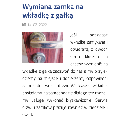
Wymiana zamka na
wkładkę z gałką
14-02-2022
Je­śli po­sia­dasz
wkład­kę za­my­ka­ną i
otwie­ra­ną z dwóch
stron klu­czem a
chcesz wy­mie­nić na
wkład­kę z gał­ką za­dzwoń do nas a my przy­je­
dzie­my na miej­sce i do­bie­rze­my od­po­wied­ni
za­mek do two­ich drzwi. Więk­szość wkła­dek
po­sia­da­my na sa­mo­cho­dzie dla­te­go też mo­że­
my usłu­gę wy­ko­nać bły­ska­wicz­nie. Ser­wis
drzwi i zam­ków pra­cu­je rów­nież w nie­dzie­le i
świę­ta.