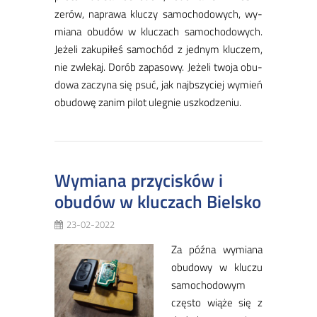
ze­rów, na­pra­wa klu­czy sa­mo­cho­do­wych, wy­
mia­na obu­dów w klu­czach sa­mo­cho­do­wych.
Je­że­li za­ku­pi­łeś sa­mo­chód z jed­nym klu­czem,
nie zwle­kaj. Do­rób za­pa­so­wy. Je­że­li two­ja obu­
do­wa za­czy­na się psuć, jak naj­bszy­ciej wy­mień
obu­do­wę za­nim pi­lot ule­gnie uszko­dze­niu.
Wymiana przycisków i
obudów w kluczach Bielsko
23-02-2022
Za póź­na wy­mia­na
obu­do­wy w klu­czu
sa­mo­cho­do­wym
czę­sto wią­że się z