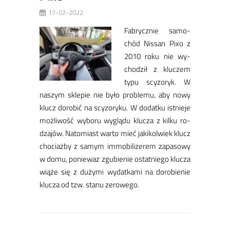
17-02-2022
Fa­brycz­nie sa­mo­
chód Nis­san Pi­xo z
2010 ro­ku nie wy­
cho­dził z klu­czem
ty­pu scy­zo­ryk. W
na­szym skle­pie nie by­ło pro­ble­mu, aby no­wy
klucz do­ro­bić na scy­zo­ryku. W do­dat­ku ist­nie­je
moż­li­wość wy­bo­ru wy­glą­du klu­cza z kil­ku ro­
dza­jów. Na­to­miast war­to mieć ja­ki­kol­wiek klucz
cho­ciaż­by z sa­mym im­mo­bi­li­ze­rem za­pa­so­wy
w do­mu, po­nie­waz zgu­bie­nie ostat­nie­go klu­cza
wią­że się z du­ży­mi wy­dat­ka­mi na do­ro­bie­nie
klu­cza od tzw. sta­nu ze­ro­we­go.