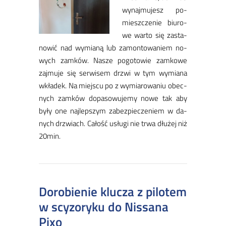
wy­naj­mu­jesz po­
miesz­cze­nie biu­ro­
we war­to się za­sta­
no­wić nad wy­mia­ną lub za­mon­to­wa­niem no­
wych zam­ków. Na­sze po­go­to­wie zam­ko­we
zaj­mu­je się ser­wi­sem drzwi w tym wy­mia­na
wkła­dek. Na miej­scu po z wy­mia­ro­wa­niu obec­
nych zam­ków do­pa­so­wu­je­my no­we tak aby
by­ły one naj­lep­szym za­bez­pie­cze­niem w da­
nych drzwiach. Ca­łość usłu­gi nie tr­wa dłu­żej niż
20min.
Dorobienie klucza z pilotem
w scyzoryku do Nissana
Pixo