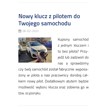
Nowy klucz z pilotem do
Twojego samochodu
06-02-2022
Ku­pio­ny sa­mo­chód
z jed­nym klu­czem i
to bez pi­lo­ta? Przy­
jedź lub za­dzwoń do
nas a spraw­dzi­my
czy twój sa­mo­chód zo­stał fa­brycz­nie wy­po­sa­
żo­ny w pi­lo­ta a na­si pra­cow­ni­cy do­ro­bią cał­
kiem no­wy pi­lot. Do­dat­ko­wym atu­tem bę­dzie
moż­li­wość wy­bo­ru klu­cza oraz zo­bie­nia go w
tzw. scy­zo­ry­ku.