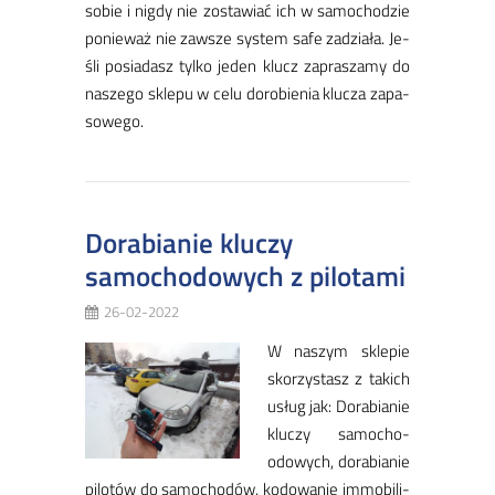
so­bie i ni­gdy nie zo­sta­wiać ich w sa­mo­cho­dzie
po­nie­waż nie za­wsze sys­tem sa­fe za­dzia­ła. Je­
śli po­sia­dasz tyl­ko je­den klucz za­pra­sza­my do
na­sze­go skle­pu w ce­lu do­ro­bie­nia klu­cza za­pa­
so­we­go.
Dorabianie kluczy
samochodowych z pilotami
26-02-2022
W na­szym skle­pie
sko­rzy­stasz z ta­kich
usług jak: Do­ra­bia­nie
klu­czy sa­mo­cho­
odo­wych, do­ra­bia­nie
pi­lo­tów do sa­mo­cho­dów, ko­do­wa­nie im­mo­bi­li­