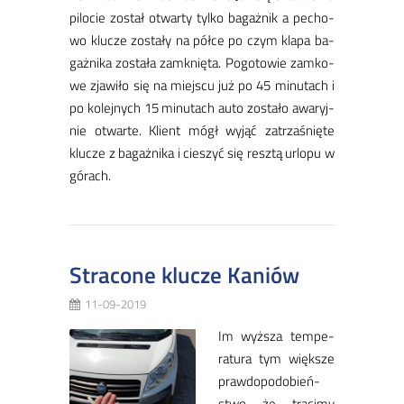
pi­lo­cie zo­stał otwar­ty tyl­ko ba­gaż­nik a pe­cho­
wo klu­cze zo­stały na pół­ce po czym kla­pa ba­
gaż­nika zo­stała za­mknię­ta. Po­go­to­wie zam­ko­
we zja­wi­ło się na miej­scu już po 45 mi­nu­tach i
po ko­lej­nych 15 mi­nu­tach au­to zo­stało awa­ryj­
nie otwar­te. Klient mógł wy­jąć za­trza­śnię­te
klu­cze z ba­gaż­nika i cie­szyć się resz­tą urlo­pu w
gó­rach.
Stracone klucze Kaniów
11-09-2019
Im wyż­sza tem­pe­
ra­tu­ra tym więk­sze
praw­do­po­do­bień­
stwo że tra­ci­my