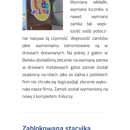
Wy­mia­na wkład­ki,
wy­mia­na łucz­ni­ka a
na­wet wy­mia­na
zam­ka tak więk­
szość osób po­tocz­
nie na­zy­wa tą czyn­ność. Więk­szość zam­ków
ja­kie wy­mie­nia­my za­mon­to­wa­ne są w
drzwiach drew­nia­nych. Na jed­nej z ga­le­rii w
Biel­sku do­sta­li­śmy zle­ce­nie na wy­mia­nę zam­ka
w drzwiach me­ta­lo­wych gdzie za­mek zo­stał
osa­dzo­ny na ni­tach. Ja­ko że żad­na z po­bli­skich
firm nie chcia­ła się te­go pod­jąć zle­ce­nie wy­ko­
na­ła na­sza fir­ma. Za­mek zo­stał wy­mie­nio­ny na
no­wy z kom­ple­tem 3 klu­czy.
Zablokowana stacyjka