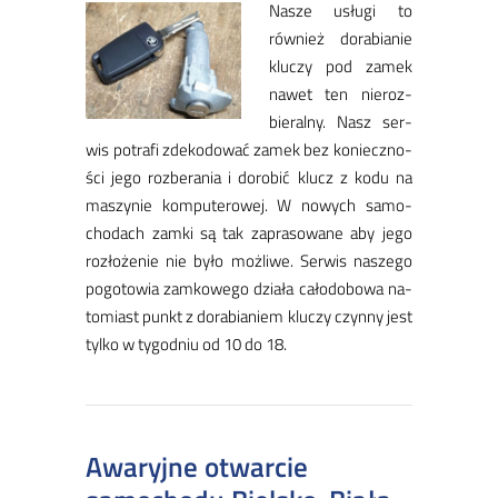
Na­sze usłu­gi to
rów­nież do­ra­bia­nie
klu­czy pod za­mek
na­wet ten nie­roz­
bie­ral­ny. Nasz ser­
wis po­tra­fi zde­ko­do­wać za­mek bez ko­niecz­no­
ści je­go roz­be­ra­nia i do­ro­bić klucz z ko­du na
ma­szy­nie kom­pu­te­ro­wej. W no­wych sa­mo­
cho­dach zam­ki są tak za­pra­so­wa­ne aby je­go
roz­ło­że­nie nie by­ło moż­li­we. Ser­wis na­sze­go
po­go­to­wia zam­ko­we­go dzia­ła ca­ło­do­bo­wa na­
to­miast punkt z do­ra­bia­niem klu­czy czyn­ny jest
tyl­ko w ty­go­dniu od 10 do 18.
Awaryjne otwarcie