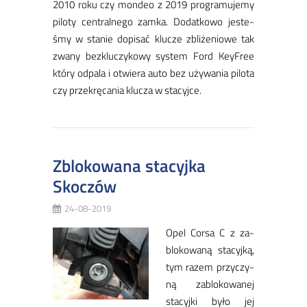
2010 ro­ku czy mon­deo z 2019 pro­gra­mu­je­my
pi­lo­ty cen­tral­ne­go zam­ka. Do­dat­ko­wo je­ste­
śmy w sta­nie do­pi­sać klu­cze zbli­że­nio­we tak
zwa­ny bez­klu­czy­ko­wy sys­tem Ford Key­Free
któ­ry od­pa­la i otwie­ra au­to bez uży­wa­nia pi­lo­ta
czy prze­krę­ca­nia klu­cza w sta­cyj­ce.
Zblokowana stacyjka
Skoczów
24-08-2019
Opel Cor­sa C z za­
blo­ko­wa­ną sta­cyj­ką,
tym ra­zem przy­czy­
ną za­blo­ko­wa­nej
sta­cyj­ki by­ło jej