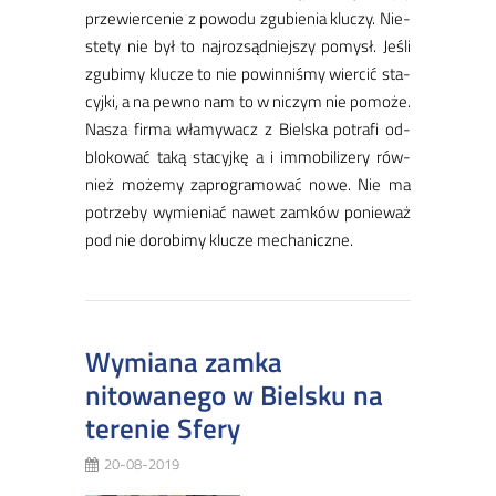
prze­wier­ce­nie z po­wo­du zgu­bie­nia klu­czy. Nie­
ste­ty nie był to naj­roz­sąd­niej­szy po­mysł. Je­śli
zgu­bi­my klu­cze to nie po­win­ni­śmy wier­cić sta­
cyj­ki, a na pew­no nam to w ni­czym nie po­mo­że.
Na­sza fir­ma wła­my­wacz z Biel­ska po­tra­fi od­
blo­ko­wać ta­ką sta­cyj­kę a i im­mo­bi­li­ze­ry rów­
nież mo­że­my za­pro­gra­mo­wać no­we. Nie ma
po­trze­by wy­mie­niać na­wet zam­ków po­nie­waż
pod nie do­ro­bi­my klu­cze me­cha­nicz­ne.
Wymiana zamka
nitowanego w Bielsku na
terenie Sfery
20-08-2019