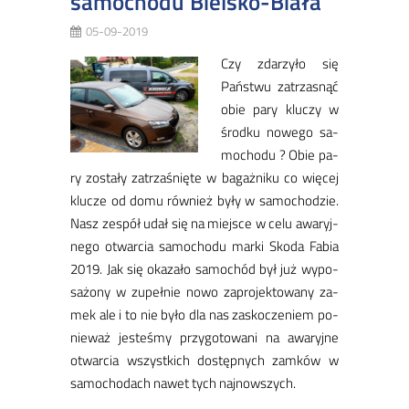
samochodu Bielsko-Biała
05-09-2019
Czy zda­rzy­ło się
Pań­stwu za­trza­snąć
obie pa­ry klu­czy w
środ­ku no­we­go sa­
mo­cho­du ? Obie pa­
ry zo­sta­ły za­trza­śnię­te w ba­gaż­ni­ku co wię­cej
klu­cze od do­mu rów­nież by­ły w sa­mo­cho­dzie.
Nasz ze­spół udał się na miej­sce w ce­lu awa­ryj­
ne­go otwar­cia sa­mo­cho­du mar­ki Sko­da Fa­bia
2019. Jak się oka­za­ło sa­mo­chód był już wy­po­
sa­żo­ny w zu­peł­nie no­wo za­pro­jek­to­wa­ny za­
mek ale i to nie by­ło dla nas za­sko­cze­niem po­
nie­waż je­ste­śmy przy­go­to­wa­ni na awa­ryj­ne
otwar­cia wszyst­kich do­stęp­nych zam­ków w
sa­mo­cho­dach na­wet tych naj­now­szych.