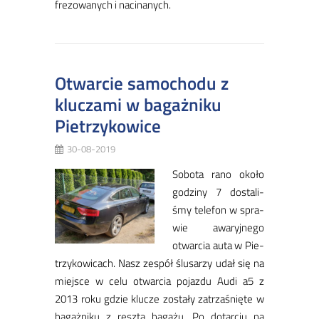
fre­zo­wa­nych i na­ci­na­nych.
Otwarcie samochodu z
kluczami w bagażniku
Pietrzykowice
30-08-2019
So­bo­ta ra­no oko­ło
go­dzi­ny 7 do­sta­li­
śmy te­le­fon w spra­
wie awa­ryj­ne­go
otwar­cia au­ta w Pie­
trzy­ko­wi­cach. Nasz ze­spół ślu­sa­rzy udał się na
miej­sce w ce­lu otwar­cia po­jaz­du Au­di a5 z
2013 ro­ku gdzie klu­cze zo­sta­ły za­trza­śnię­te w
ba­gaż­ni­ku z resz­tą ba­ga­żu. Po do­tar­ciu na