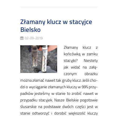
Złamany klucz w stacyjce
Bielsko
02-09-2019
Zła­ma­ny klucz z
koń­ców­ką w zam­ku
sta­cyj­ki? Nie­ste­ty
jak wi­dać na za­łą­
czo­nym obraz­ku
moż­na zła­mać na­wet tak gru­by klucz. Je­śli cho­
dzi o wy­cią­ga­nie zła­ma­nych klu­czy w 99% przy­
pad­ków je­ste­śmy w sta­nie to zro­bić na­wet w
przy­pad­ku sta­cy­jek. Na­sze Biel­skie po­go­to­wie
ślu­sar­skie na pod­sta­wie dwóch czę­ści jest w
sta­nie od­two­rzyć i do­ro­bić więk­szość klu­czy