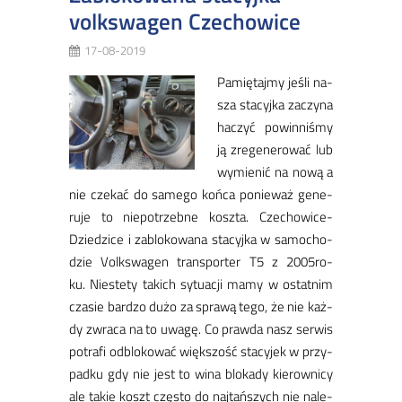
volkswagen Czechowice
17-08-2019
Pa­mię­taj­my je­śli na­
sza sta­cyj­ka za­czy­na
ha­czyć po­win­ni­śmy
ją zre­ge­ne­ro­wać lub
wy­mie­nić na no­wą a
nie cze­kać do sa­me­go koń­ca po­nie­waż ge­ne­
ru­je to nie­po­trzeb­ne kosz­ta. Cze­cho­wi­ce-
Dzie­dzi­ce i za­blo­ko­wa­na sta­cyj­ka w sa­mo­cho­
dzie Volk­swa­gen trans­por­ter T5 z 2005ro­
ku. Nie­ste­ty ta­kich sy­tu­acji ma­my w ostat­nim
cza­sie bar­dzo du­żo za spra­wą te­go, że nie każ­
dy zwra­ca na to uwa­gę. Co praw­da nasz ser­wis
po­tra­fi od­blo­ko­wać więk­szość sta­cy­jek w przy­
pad­ku gdy nie jest to wi­na blo­ka­dy kie­row­ni­cy
ale ta­kie koszt czę­sto do naj­tań­szych nie na­le­