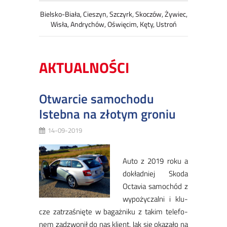
Bielsko-Biała, Cieszyn, Szczyrk, Skoczów, Żywiec,
Wisła, Andrychów, Oświęcim, Kęty, Ustroń
AKTUALNOŚCI
Otwarcie samochodu
Istebna na złotym groniu
14-09-2019
Au­to z 2019 ro­ku a
do­kład­niej Sko­da
Oc­ta­via sa­mo­chód z
wy­po­ży­czal­ni i klu­
cze za­trza­śnię­te w ba­gaż­ni­ku z ta­kim te­le­fo­
nem za­dzwo­nił do nas klient. Jak się oka­za­ło na