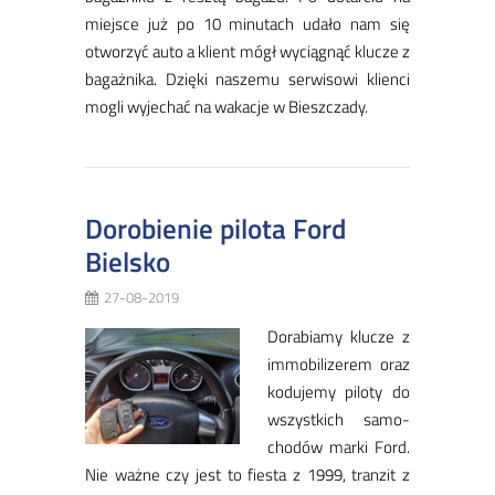
miej­sce już po 10 mi­nu­tach uda­ło nam się
otwo­rzyć au­to a klient mógł wy­cią­gnąć klu­cze z
ba­gaż­ni­ka. Dzię­ki na­sze­mu ser­wi­so­wi klien­ci
mo­gli wy­je­chać na wa­ka­cje w Biesz­cza­dy.
Dorobienie pilota Ford
Bielsko
27-08-2019
Do­ra­bia­my klu­cze z
im­mo­bi­li­ze­rem oraz
ko­du­je­my pi­lo­ty do
wszyst­kich sa­mo­
cho­dów mar­ki Ford.
Nie waż­ne czy jest to fie­sta z 1999, tran­zit z