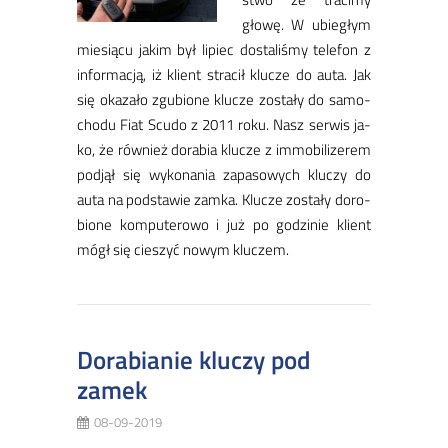
gło­wę. W ubie­głym
mie­sią­cu ja­kim był li­piec do­sta­li­śmy te­le­fon z
in­for­ma­cją, iż klient stra­cił klu­cze do au­ta. Jak
się oka­za­ło zgu­bio­ne klu­cze zo­sta­ły do sa­mo­
cho­du Fiat Scu­do z 2011 ro­ku. Nasz ser­wis ja­
ko, że rów­nież do­ra­bia klu­cze z im­mo­bi­li­ze­rem
pod­jął się wy­ko­na­nia za­pa­so­wych klu­czy do
au­ta na pod­sta­wie zam­ka. Klu­cze zo­sta­ły do­ro­
bio­ne kom­pu­te­ro­wo i już po go­dzi­nie klient
mógł się cie­szyć no­wym klu­czem.
Dorabianie kluczy pod
zamek
08-09-2019