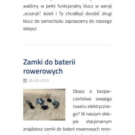
wa­li­śmy w peł­ni funk­cjo­nal­ny klucz w wer­sji
„sco­zry­k”. Je­że­li i Ty chciał­byś do­ro­bić dru­gi
klucz do sa­mo­cho­du za­pra­sza­my do na­sze­go
skle­pu!
Zamki do baterii
rowerowych
26-03-2025
Dbasz o bez­pie­
czeń­stwo swo­je­go
ro­we­ru elek­trycz­ne­
go? W na­szym skle­
pie sta­cjo­nar­nym
znaj­dziesz zam­ki do ba­te­rii ro­we­ro­wych re­no­