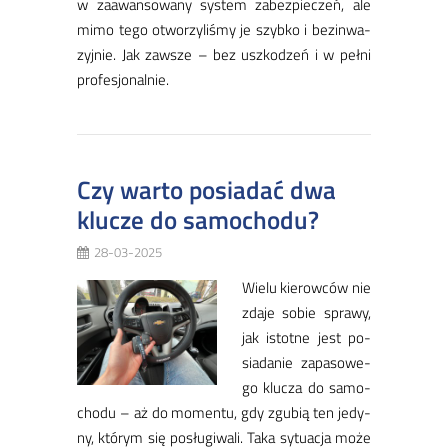
w za­awan­so­wa­ny sys­tem za­bez­pie­czeń, ale
mi­mo te­go otwo­rzy­li­śmy je szyb­ko i bez­in­wa­
zyj­nie. Jak za­wsze – bez uszko­dzeń i w peł­ni
pro­fe­sjo­nal­nie.
Czy warto posiadać dwa
klucze do samochodu?
28-03-2025
Wie­lu kie­row­ców nie
zda­je so­bie spra­wy,
jak istot­ne jest po­
sia­da­nie za­pa­so­we­
go klu­cza do sa­mo­
cho­du – aż do mo­men­tu, gdy zgu­bią ten je­dy­
ny, któ­rym się po­słu­gi­wa­li. Ta­ka sy­tu­acja mo­że