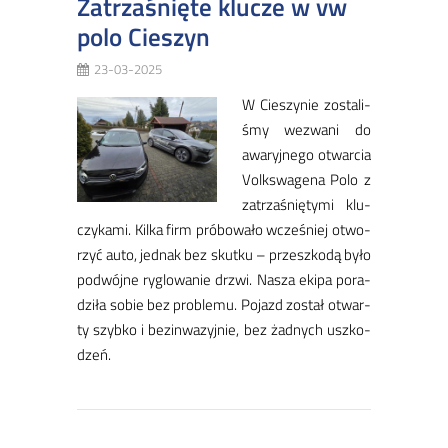
Zatrzaśnięte klucze w vw
polo Cieszyn
23-03-2025
W Cie­szy­nie zo­sta­li­
śmy we­zwa­ni do
awa­ryj­ne­go otwar­cia
Volk­swa­ge­na Po­lo z
za­trza­śnię­ty­mi klu­
czy­ka­mi. Kil­ka firm pró­bo­wa­ło wcze­śniej otwo­
rzyć au­to, jed­nak bez skut­ku – prze­szko­dą by­ło
po­dwój­ne ry­glo­wa­nie drzwi. Na­sza eki­pa po­ra­
dzi­ła so­bie bez pro­ble­mu. Po­jazd zo­stał otwar­
ty szyb­ko i bez­in­wa­zyj­nie, bez żad­nych uszko­
dzeń.