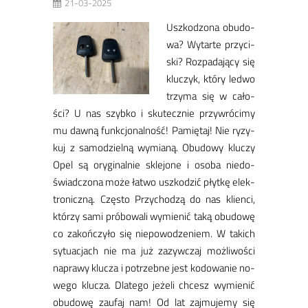
21-03-2025
Usz­ko­dzo­na obu­do­
wa? Wy­tar­te przy­ci­
ski? Roz­pa­da­ją­cy się
klu­czyk, któ­ry le­d­wo
trzy­ma się w ca­ło­
ści? U nas szyb­ko i sku­tecz­nie przy­wró­ci­my
mu daw­ną funk­cjo­nal­ność! Pa­mię­taj! Nie ry­zy­
kuj z sa­mo­dziel­ną wy­mia­ną. Obu­do­wy klu­czy
Opel są ory­gi­nal­nie skle­jo­ne i oso­ba nie­do­
świad­czo­na mo­że ła­two uszko­dzić płyt­kę elek­
tro­nicz­ną. Czę­sto Przy­cho­dzą do nas klien­ci,
któ­rzy sa­mi pró­bo­wa­li wy­mie­nić ta­ką obu­do­wę
co za­koń­czy­ło się nie­po­wo­dze­niem. W ta­kich
sy­tu­acjach nie ma już za­zyw­czaj moż­li­wo­ści
na­pra­wy klu­cza i po­trzeb­ne jest ko­do­wa­nie no­
we­go klu­cza. Dla­te­go je­że­li chcesz wy­mie­nić
obu­do­wę za­ufaj nam! Od lat zaj­mu­je­my się