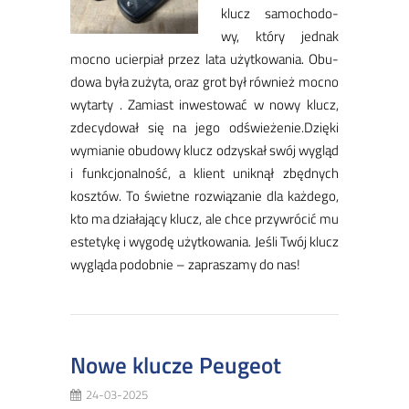
klucz sa­mo­cho­do­
wy, któ­ry jed­nak
moc­no ucier­piał przez la­ta użyt­ko­wa­nia. Obu­
do­wa by­ła zu­ży­ta, oraz grot był rów­nież moc­no
wy­tar­ty . Za­miast in­we­sto­wać w no­wy klucz,
zde­cy­do­wał się na je­go od­świe­że­nie.Dzię­ki
wy­mia­nie obu­do­wy klucz odzy­skał swój wy­gląd
i funk­cjo­nal­ność, a klient unik­nął zbęd­nych
kosz­tów. To świet­ne roz­wią­za­nie dla każ­de­go,
kto ma dzia­ła­ją­cy klucz, ale chce przy­wró­cić mu
es­te­ty­kę i wy­go­dę użyt­ko­wa­nia. Je­śli Twój klucz
wy­gląda po­dob­nie – za­pra­sza­my do nas!
Nowe klucze Peugeot
24-03-2025