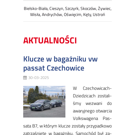
Bielsko-Biała, Cieszyn, Szczyrk, Skoczów, Żywiec,
Wisła, Andrychów, Oświęcim, Kęty, Ustroń
AKTUALNOŚCI
Klucze w bagażniku vw
passat Czechowice
30-03-2025
W Cze­cho­wi­ca­ch-
Dzie­dzi­cach zo­sta­li­
śmy we­zwa­ni do
awa­ryj­ne­go otwar­cia
Volk­swa­ge­na Pas­
sa­ta B7, w któ­rym klu­cze zo­sta­ły przy­pad­ko­wo
za­trza­śnię­te w ba­gaż­ni­ku. Sa­mo­chód był za­