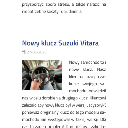
przy­spo­rzyć spo­ro stre­su, a tak­że na­ra­zić na
nie­po­trzeb­ne kosz­ty i utrud­nie­nia.
Nowy klucz Suzuki Vitara
27-03-2025
No­wy sa­mo­chód to i
no­wy klucz. Nasz
klient od ra­zu po za­
ku­pie swo­je­go sa­
mo­cho­du od­wie­dził
nas w ce­lu do­ro­bie­nia dru­gie­go klucz. Klien­to­wi
za­le­ża­ło aby no­wy klucz był w wer­sji „scy­zo­ry­k”,
po­nie­waż ory­gi­nal­ny klucz do te­go mo­de­lu sa­
mo­cho­du nie wy­stę­po­wał w ta­kiej wer­sji. Dla
nas to ża­den pro­blem! Do­ro­bi­li­śmy i za­ko­do­