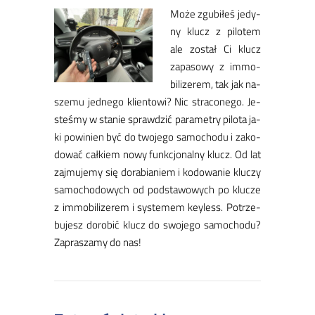
Mo­że zgu­bi­łeś je­dy­
ny klucz z pi­lo­tem
ale zo­stał Ci klucz
za­pa­so­wy z im­mo­
bi­li­ze­rem, tak jak na­
sze­mu jed­ne­go klien­to­wi? Nic stra­co­ne­go. Je­
ste­śmy w sta­nie spraw­dzić pa­ra­me­try pi­lo­ta ja­
ki po­wi­nien być do two­je­go sa­mo­cho­du i za­ko­
do­wać cał­kiem no­wy funk­cjo­nal­ny klucz. Od lat
zaj­mu­je­my się do­ra­bia­niem i ko­do­wa­nie klu­czy
sa­mo­cho­do­wych od pod­sta­wo­wych po klu­cze
z im­mo­bi­li­ze­rem i sys­te­mem key­less. Po­trze­
bu­jesz do­ro­bić klucz do swo­je­go sa­mo­cho­du?
Za­pra­sza­my do nas!