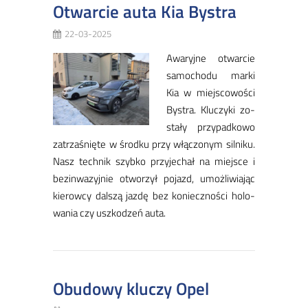
Otwarcie auta Kia Bystra
22-03-2025
Awa­ryj­ne otwar­cie
sa­mo­cho­du mar­ki
Kia w miej­sco­wo­ści
By­stra. Klu­czy­ki zo­
sta­ły przy­pad­ko­wo
za­trza­śnię­te w środ­ku przy włą­czo­nym sil­ni­ku.
Nasz tech­nik szyb­ko przy­je­chał na miej­sce i
bez­in­wa­zyj­nie otwo­rzył po­jazd, umoż­li­wia­jąc
kie­row­cy dal­szą jaz­dę bez ko­niecz­no­ści ho­lo­
wa­nia czy uszko­dzeń au­ta.
Obudowy kluczy Opel