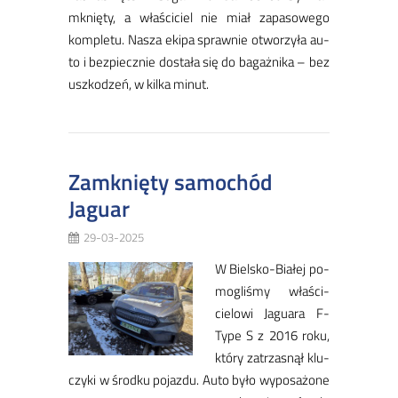
mknię­ty, a wła­ści­ciel nie miał za­pa­so­we­go
kom­ple­tu. Na­sza eki­pa spraw­nie otwo­rzy­ła au­
to i bez­piecz­nie do­sta­ła się do ba­gaż­ni­ka – bez
uszko­dzeń, w kil­ka mi­nut.
Zamknięty samochód
Jaguar
29-03-2025
W Biel­sko­-Bia­łej po­
mo­gli­śmy wła­ści­
cie­lo­wi Ja­gu­ara F-
Ty­pe S z 2016 ro­ku,
któ­ry za­trza­snął klu­
czy­ki w środ­ku po­jaz­du. Au­to by­ło wy­po­sa­żo­ne