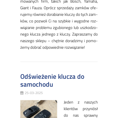
mo­wa­nych firm, ta­kich jak Bosch, Ya­ma­ha,
Giant i Fau­za. Oprócz sprze­da­ży zam­ków ofe­
ru­je­my rów­nież do­ra­bia­nie klu­czy do tych zam­
ków, co po­zwo­li Ci na szyb­kie i wy­god­ne roz­
wią­za­nie pro­ble­mu zgu­bio­ne­go lub uszko­dzo­
ne­go klu­cza jed­ne­go z klu­czy. Za­pra­sza­my do
na­sze­go skle­pu – chęt­nie do­ra­dzi­my i po­mo­
że­my do­brać od­po­wied­nie roz­wią­za­nie!
Odświeżenie klucza do
samochodu
25-03-2025
Je­den z na­szych
klien­tów przy­niósł
do nas spraw­ny