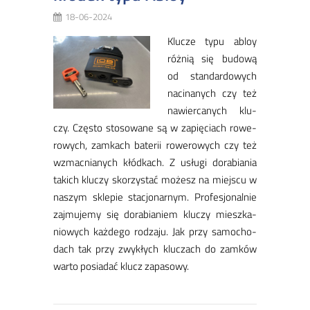
18-06-2024
Klu­cze ty­pu abloy
róż­nią się bu­do­wą
od stan­dar­do­wych
na­ci­na­nych czy też
na­wier­ca­nych klu­
czy. Czę­sto sto­so­wa­ne są w za­pię­ciach ro­we­
ro­wych, zam­kach ba­te­rii ro­we­ro­wych czy też
wzmac­nia­nych kłód­kach. Z usłu­gi do­ra­bia­nia
ta­kich klu­czy sko­rzy­stać mo­żesz na miej­scu w
na­szym skle­pie sta­cjo­nar­nym. Pro­fe­sjo­nal­nie
zaj­mu­je­my się do­ra­bia­niem klu­czy miesz­ka­
nio­wych każ­de­go ro­dza­ju. Jak przy sa­mo­cho­
dach tak przy zwy­kłych klu­czach do zam­ków
war­to po­sia­dać klucz za­pa­so­wy.