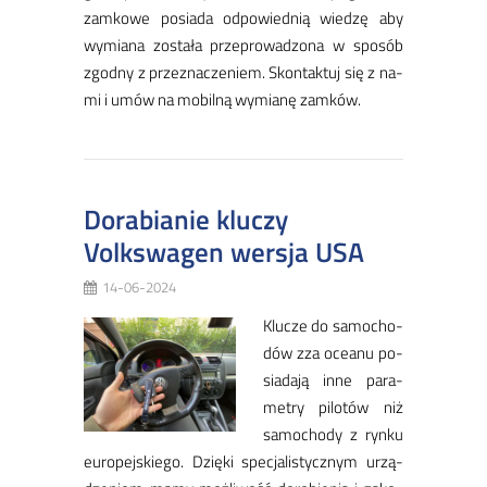
zam­ko­we po­sia­da od­po­wied­nią wie­dzę aby
wy­mia­na zo­sta­ła prze­pro­wa­dzo­na w spo­sób
zgod­ny z prze­zna­cze­niem. Skon­tak­tuj się z na­
mi i umów na mo­bil­ną wy­mia­nę zam­ków.
Dorabianie kluczy
Volkswagen wersja USA
14-06-2024
Klu­cze do sa­mo­cho­
dów zza oce­anu po­
sia­da­ją in­ne pa­ra­
me­try pi­lo­tów niż
sa­mo­cho­dy z ryn­ku
eu­ro­pej­skie­go. Dzię­ki spe­cja­li­stycz­nym urzą­