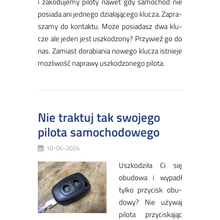
i za­ko­du­je­my pi­lo­ty na­wet gdy sa­mo­chód nie
po­sia­da ani jed­ne­go dzia­ła­ją­ce­go klu­cza. Za­pra­
sza­my do kon­tak­tu. Mo­że po­sia­dasz dwa klu­
cze ale je­den jest uszko­dzo­ny? Przy­wieź go do
nas. Za­miast do­ra­bia­nia no­we­go klu­cza ist­nie­je
moż­li­wość na­pra­wy uszko­dzo­ne­go pi­lo­ta.
Nie traktuj tak swojego
pilota samochodowego
10-06-2024
Usz­ko­dzi­ła Ci się
obu­do­wa i wy­padł
tyl­ko przy­cisk obu­
do­wy? Nie uży­waj
pi­lo­ta przy­ciskając