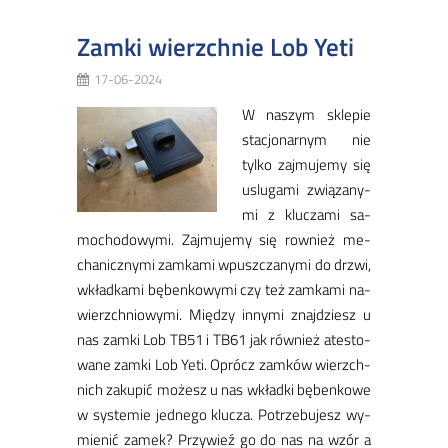
Zamki wierzchnie Lob Yeti
17-06-2024
W na­szym skle­pie
sta­cjo­nar­nym nie
tyl­ko zaj­mu­je­my się
uslu­ga­mi zwią­za­ny­
mi z klu­cza­mi sa­
mo­cho­do­wy­mi. Zaj­mu­je­my się row­nież me­
cha­nicz­ny­mi zam­ka­mi wpusz­cza­ny­mi do drzwi,
wkład­ka­mi bę­ben­ko­wy­mi czy też zam­ka­mi na­
wierzch­nio­wy­mi. Mię­dzy in­ny­mi znaj­dziesz u
nas zam­ki Lob TB51 i TB61 jak rów­nież ate­sto­
wa­ne zam­ki Lob Ye­ti. Oprócz zam­ków wierzch­
nich za­ku­pić mo­żesz u nas wkład­ki bę­ben­ko­we
w sys­te­mie jed­ne­go klu­cza. Po­trze­bu­jesz wy­
mie­nić za­mek? Przy­wieź go do nas na wzór a