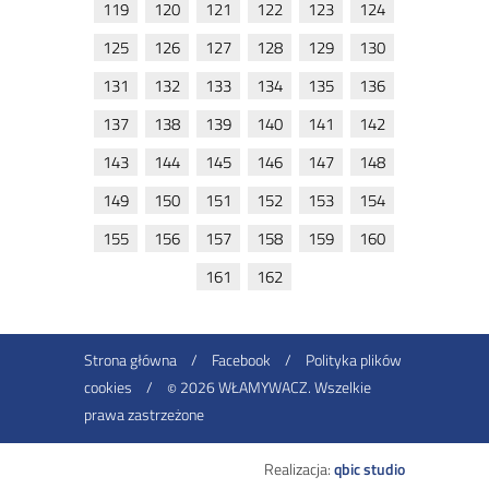
119
120
121
122
123
124
125
126
127
128
129
130
131
132
133
134
135
136
137
138
139
140
141
142
143
144
145
146
147
148
149
150
151
152
153
154
155
156
157
158
159
160
161
162
Strona główna
/
Facebook
/
Polityka plików
cookies
/
2026 WŁAMYWACZ. Wszelkie
©
prawa zastrzeżone
Realizacja:
qbic studio