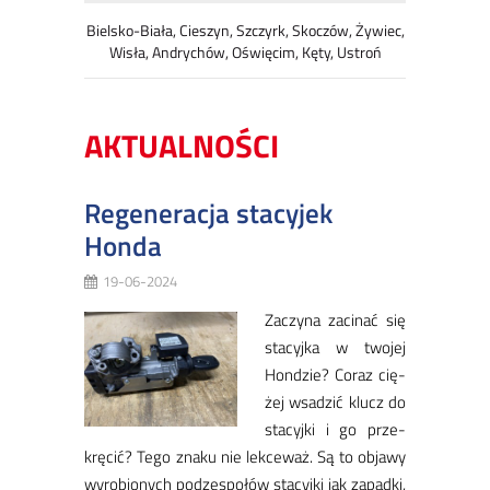
Bielsko-Biała, Cieszyn, Szczyrk, Skoczów, Żywiec,
Wisła, Andrychów, Oświęcim, Kęty, Ustroń
AKTUALNOŚCI
Regeneracja stacyjek
Honda
19-06-2024
Za­czy­na za­ci­nać się
sta­cyj­ka w two­jej
Hon­dzie? Co­raz cię­
żej wsa­dzić klucz do
sta­cyj­ki i go prze­
krę­cić? Te­go zna­ku nie lek­ce­waż. Są to ob­ja­wy
wy­ro­bio­nych pod­ze­spo­łów sta­cyj­ki jak za­pad­ki,