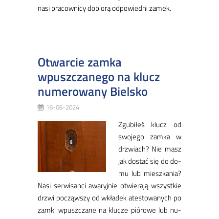
na­si pra­cow­ni­cy do­bio­rą od­po­wied­ni za­mek.
Otwarcie zamka
wpuszczanego na klucz
numerowany Bielsko
16-06-2024
Zgu­bi­łeś klucz od
swo­je­go zam­ka w
drzwiach? Nie masz
jak do­stać się do do­
mu lub miesz­ka­nia?
Na­si ser­wi­san­ci awa­ryj­nie otwie­ra­ją wszyst­kie
drzwi po­cząw­szy od wkła­dek ate­sto­wa­nych po
zam­ki wpusz­cza­ne na klu­cze pió­ro­we lub nu­