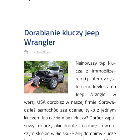
Dorabianie kluczy Jeep
Wrangler
11-06-2024
Naj­now­szy typ klu­
cza z im­mo­bi­li­ze­
rem i pi­lo­tem z sys­
te­mem key­less do
Je­ep Wran­gler w
wer­sji USA do­ro­bisz w na­szej fir­mie. Spro­wa­
dzi­łeś sa­mo­chód zza oce­nau tyl­ko z jed­nym
klu­czem lub cał­kiem bez klu­czy? Oprócz za­pa­
so­wych klu­czy ja­kie do­ro­bisz na miej­scu w na­
szym skle­pie w Biel­sku­-Bia­łej do­ro­bi­my klu­cze