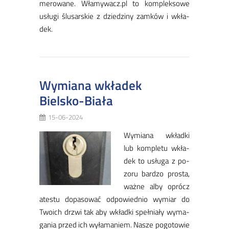
me­ro­wa­ne. Wła­my­wacz.pl to kom­plek­so­we
usłu­gi ślu­sar­skie z dzie­dzi­ny zam­ków i wkła­
dek.
Wymiana wkładek
Bielsko-Biała
15-06-2024
Wy­mia­na wkład­ki
lub kom­ple­tu wkła­
dek to usłu­ga z po­
zo­ru bar­dzo pro­sta,
waż­ne al­by oprócz
ate­stu do­pa­so­wać od­po­wied­nio wy­miar do
Two­ich drzwi tak aby wkład­ki speł­nia­ły wy­ma­
ga­nia przed ich wy­ła­ma­niem. Na­sze po­go­to­wie