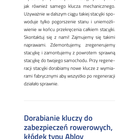
jak rów­nież sa­me­go klu­cza me­cha­nicz­ne­go.
Uży­waż­nie w dal­szym cią­gu ta­kiej sta­cyj­ki spo­
wo­du­je tyl­ko po­gor­sze­nie sta­nu i unie­moż­li­
wie­nie w koń­cu prze­krę­ce­nia cał­kiem sta­cyj­ki.
Skon­tak­tuj się z na­mi! Zaj­mu­je­my się ta­ki­mi
na­pra­wa­mi. Zde­mon­tu­je­my, zre­ge­ne­ru­je­my
sta­cyj­kę i za­mon­tu­je­my z po­wro­tem spraw­ną
sta­cyj­kę do two­je­go sa­mo­cho­du. Przy re­ge­ne­
ra­cji sta­cyj­ki do­ra­bia­my no­we klu­cze z wy­mia­
ra­mi fa­brycz­ny­mi aby wszyst­ko po re­ge­ne­ra­cji
dzia­ła­ło spraw­nie.
Dorabianie kluczy do
zabezpieczeń rowerowych,
kłódek typu Abloy