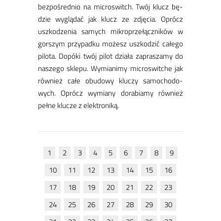
bez­po­śred­nio na mi­cro­switch. Twój klucz bę­
dzie wy­glą­dać jak klucz ze zdję­cia. Oprócz
uszko­dze­nia sa­mych mi­kro­prze­łącz­ni­ków w
gor­szym przy­pad­ku mo­żesz uszko­dzić ca­łe­go
pi­lo­ta. Do­pó­ki twój pi­lot dzia­ła za­pra­sza­my do
na­sze­go skle­pu. Wy­mia­ni­my mi­cro­switche jak
rów­nież ca­łe obu­do­wy klu­czy sa­mo­cho­do­
wych. Oprócz wy­mia­ny do­ra­bia­my rów­nież
peł­ne klu­cze z elek­tro­ni­ką.
1
2
3
4
5
6
7
8
9
10
11
12
13
14
15
16
17
18
19
20
21
22
23
24
25
26
27
28
29
30