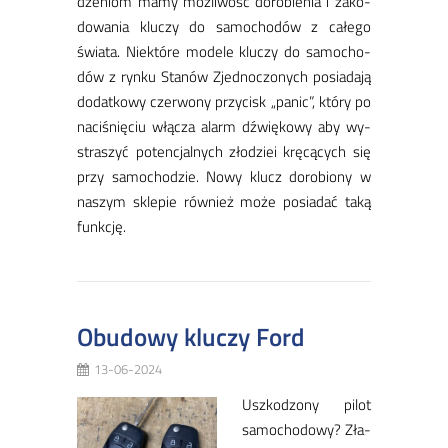
dze­niom ma­my moż­li­wość do­ro­bie­nia i za­ko­
do­wa­nia klu­czy do sa­mo­cho­dów z ca­łe­go
świa­ta. Niek­tó­re mo­de­le klu­czy do sa­mo­cho­
dów z ryn­ku Sta­nów Zjed­no­czo­nych po­sia­da­ją
do­dat­ko­wy czer­wo­ny przy­cisk „pa­ni­c”, któ­ry po
na­ci­śnię­ciu włą­cza alarm dźwię­ko­wy aby wy­
stra­szyć po­ten­cjal­nych zło­dziei krę­cą­cych się
przy sa­mo­cho­dzie. No­wy klucz do­ro­bio­ny w
na­szym skle­pie rów­nież mo­że po­sia­dać ta­ką
funk­cję.
Obudowy kluczy Ford
13-06-2024
Usz­ko­dzo­ny pi­lot
sa­mo­cho­do­wy? Zła­