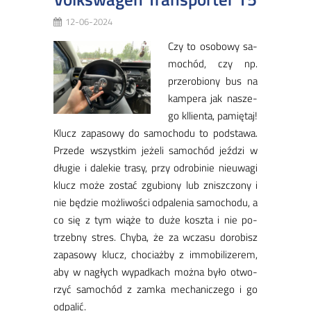
12-06-2024
Czy to oso­bo­wy sa­
mo­chód, czy np.
prze­ro­bio­ny bus na
kam­pe­ra jak na­sze­
go kllien­ta, pa­mię­taj!
Klucz za­pa­so­wy do sa­mo­cho­du to pod­sta­wa.
Prze­de wszyst­kim je­że­li sa­mo­chód je­ździ w
dłu­gie i da­le­kie tra­sy, przy odro­bi­nie nie­uwa­gi
klucz mo­że zo­stać zgu­bio­ny lub znisz­czo­ny i
nie bę­dzie moż­li­wo­ści od­pa­le­nia sa­mo­cho­du, a
co się z tym wią­że to du­że kosz­ta i nie po­
trzeb­ny stres. Chy­ba, że za wcza­su do­ro­bisz
za­pa­so­wy klucz, cho­ciaż­by z im­mo­bi­li­ze­rem,
aby w na­głych wy­pad­kach moż­na by­ło otwo­
rzyć sa­mo­chód z zam­ka me­cha­ni­cze­go i go
od­pa­lić.