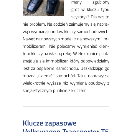
ma­ny i zgu­bio­ny
grot w klu­czu ty­pu
scy­zo­ryk? Dla nas to
nie pro­blem. Na co­dzień zaj­mu­je­my się na­pra­
wą i wy­mia­ną obu­dów klu­czy sa­mo­cho­do­wych.
Na­wet naj­now­szych mo­de­li z naj­now­szy­mi im­
mo­bi­li­ze­ra­mi. Nie po­le­ca­my wy­mie­niać klien­
tom klu­czy na wła­sną rę­kę. W elek­tro­ni­ce pi­lota
znaj­du­ję się im­mo­bi­li­zer, któ­ry od­po­wie­dzial­ny
jest za od­pa­le­nie sa­mo­cho­du. Usz­ka­dza­jąc go
moż­na „u­zie­mi­ć” sa­mo­chód. Ta­kie na­pra­wy są
wie­lo­krot­nie wyż­sze niż wy­mia­na obu­do­wy z
spe­ja­li­stycz­nym punk­cie z klu­cza­mi.
Klucze zapasowe
Volkswagen Transporter T5