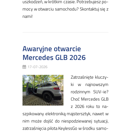
uszko­dzeń, w krót­kim cza­sie. Po­trze­bu­jesz po­
mocy w otwar­ciu sa­mo­cho­du? Skon­tak­tuj się z
na­mi!
Awaryjne otwarcie
Mercedes GLB 2026
17-07-2026
​Za­trza­śnię­te klu­czy­
ki w naj­now­szym
ro­dzin­nym SUV-ie?
Choć Mer­ce­des GLB
z 2026 ro­ku to na­
szpi­ko­wa­ny elek­tro­ni­ką maj­stersz­tyk, na­wet w
nim mo­że dojść do nie­spo­dzie­wa­nej sy­tu­acji,
za­trza­śnię­cia pi­lo­ta Key­les­sGo w środ­ku sa­mo­