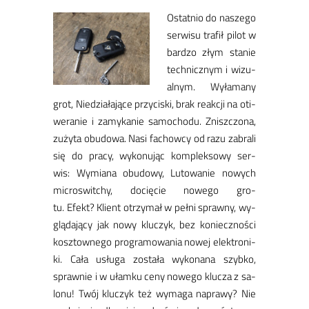
Ostat­nio do na­sze­go
ser­wi­su tra­fił pi­lot w
bar­dzo złym sta­nie
tech­nicz­nym i wi­zu­
al­nym. Wy­ła­ma­ny
grot, Nie­dzia­ła­ją­ce przy­ci­ski, brak re­ak­cji na oti­
we­ra­nie i za­my­ka­nie sa­mo­cho­du. Znisz­czo­na,
zu­ży­ta obu­do­wa. Na­si fa­chow­cy od ra­zu za­bra­li
się do pra­cy, wy­ko­nu­jąc kom­plek­so­wy ser­
wis: Wy­mia­na obu­do­wy, Lu­to­wa­nie no­wych
mi­cro­swit­chy, do­cię­cie no­we­go gro­
tu. Efekt? Klient otrzy­mał w peł­ni spraw­ny, wy­
glą­da­ją­cy jak no­wy klu­czyk, bez ko­niecz­no­ści
kosz­tow­ne­go pro­gra­mo­wa­nia no­wej elek­tro­ni­
ki. Ca­ła usłu­ga zo­sta­ła wy­ko­na­na szyb­ko,
spraw­nie i w ułam­ku ce­ny no­we­go klu­cza z sa­
lo­nu! ​Twój klu­czyk też wy­ma­ga na­pra­wy? Nie