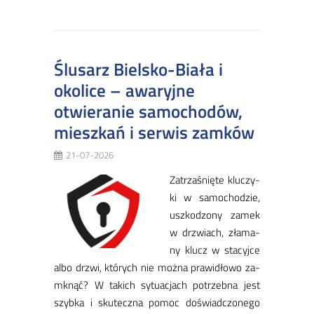
Ślusarz Bielsko-Biała i
okolice – awaryjne
otwieranie samochodów,
mieszkań i serwis zamków
21-07-2026
Za­trza­śnię­te klu­czy­
ki w sa­mo­cho­dzie,
uszko­dzo­ny za­mek
w drzwiach, zła­ma­
ny klucz w sta­cyj­ce
al­bo drzwi, któ­rych nie moż­na pra­wi­dło­wo za­
mknąć? W ta­kich sy­tu­acjach po­trzeb­na jest
szyb­ka i sku­tecz­na po­moc do­świad­czo­ne­go