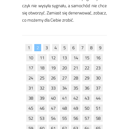
czyk nie wy­sy­ła sy­gna­łu, a sa­mo­chód nie chce
się otwo­rzyć. ​Za­miast się de­ner­wo­wać, zo­bacz,
co mo­żemy dla Cie­bie zro­bić.
1
2
3
4
5
6
7
8
9
10
11
12
13
14
15
16
17
18
19
20
21
22
23
24
25
26
27
28
29
30
31
32
33
34
35
36
37
38
39
40
41
42
43
44
45
46
47
48
49
50
51
52
53
54
55
56
57
58
59
60
61
62
63
64
65