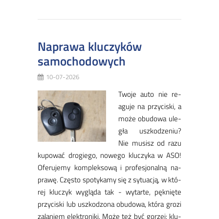
Naprawa kluczyków
samochodowych
10-07-2026
Two­je au­to nie re­
agu­je na przy­ci­ski, a
mo­że obu­do­wa ule­
gła uszko­dze­niu?
Nie mu­sisz od ra­zu
ku­po­wać dro­gie­go, no­we­go klu­czy­ka w ASO!
Ofe­ru­je­my kom­plek­so­wą i pro­fe­sjo­nal­ną na­
pra­wę. ​Czę­sto spo­ty­ka­my się z sy­tu­acją, w któ­
rej klu­czyk wy­glą­da tak - wy­tar­te, pęk­nię­te
przy­ci­ski lub uszko­dzo­na obu­do­wa, któ­ra gro­zi
za­la­niem elek­tro­ni­ki. Mo­że też być go­rzej: klu­