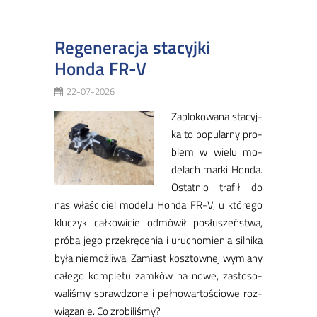
Regeneracja stacyjki
Honda FR-V
22-07-2026
​Za­blo­ko­wa­na sta­cyj­
ka to po­pu­lar­ny pro­
blem w wie­lu mo­
de­lach mar­ki Hon­da.
Ostat­nio tra­fił do
nas wła­ści­ciel mo­de­lu Hon­da FR-V, u któ­re­go
klu­czyk cał­ko­wi­cie od­mó­wił po­słu­szeń­stwa,
pró­ba je­go prze­krę­ce­nia i uru­cho­mie­nia sil­ni­ka
by­ła nie­moż­li­wa. ​Za­miast kosz­tow­nej wy­mia­ny
ca­łe­go kom­ple­tu zam­ków na no­we, za­sto­so­
wa­li­śmy spraw­dzo­ne i peł­no­war­to­ścio­we roz­
wią­za­nie. ​Co zro­bi­li­śmy?