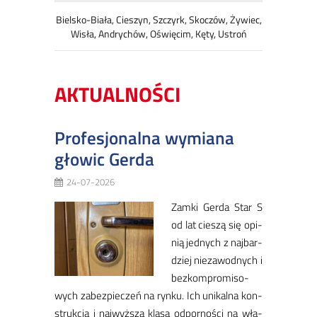
Bielsko-Biała, Cieszyn, Szczyrk, Skoczów, Żywiec,
Wisła, Andrychów, Oświęcim, Kęty, Ustroń
AKTUALNOŚCI
Profesjonalna wymiana
głowic Gerda
24-07-2026
Zam­ki Ger­da Star S
​
od lat cie­szą się opi­
nią jed­nych z naj­bar­
dziej nie­za­wod­nych i
bez­kom­pro­mi­so­
wych za­bez­pie­czeń na ryn­ku. Ich uni­kal­na kon­
struk­cja i naj­wyż­sza kla­sa od­por­no­ści na wła­