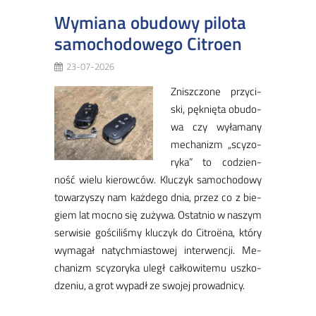
Wymiana obudowy pilota
samochodowego Citroen
23-07-2026
Znisz­czo­ne przy­ci­
ski, pęk­nię­ta obu­do­
wa czy wy­ła­ma­ny
me­cha­nizm „scy­zo­
ry­ka” to co­dzien­
ność wie­lu kie­row­ców. Klu­czyk sa­mo­cho­do­wy
to­wa­rzy­szy nam każ­de­go dnia, przez co z bie­
giem lat moc­no się zu­ży­wa. Ostat­nio w na­szym
ser­wi­sie go­ści­li­śmy klu­czyk do Ci­tro­ëna, któ­ry
wy­ma­gał na­tych­mia­sto­wej in­ter­wen­cji. Me­
cha­nizm scy­zo­ry­ka uległ cał­ko­wi­te­mu uszko­
dze­niu, a grot wy­padł ze swo­jej pro­wad­ni­cy.