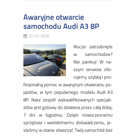
Awaryjne otwarcie
samochodu Audi A3 8P
20-07-2026
Klu­cze za­trza­śnię­te
w sa­mo­cho­dzie?
Nie pa­ni­kuj! W na­
szym ser­wi­sie ofe­
ru­je­my szyb­ką i pro­
fe­sjo­nal­ną po­moc w awa­ryj­nym otwie­ra­niu po­
jaz­dów, w tym po­pu­lar­ne­go mo­de­lu Au­di A3
8P. Nasz ze­spół wy­kwa­li­fi­ko­wa­nych spe­cja­li­
stów jest go­to­wy do dzia­ła­nia przez ca­łą do­bę,
7 dni w ty­go­dniu. Dzię­ki no­wo­cze­sne­mu
sprzę­to­wi i wie­lo­let­nie­mu do­świad­cze­niu, je­
ste­śmy w sta­nie otwo­rzyć Twój sa­mo­chód bez