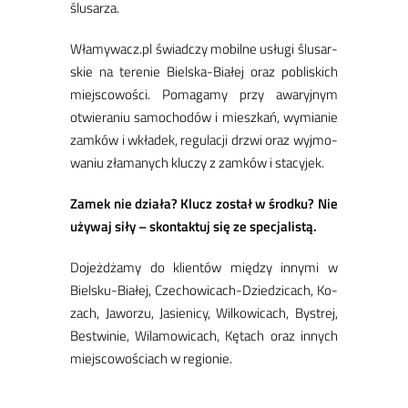
ślu­sa­rza.
Wła­my­wacz.pl świad­czy mo­bil­ne usłu­gi ślu­sar­
skie na te­re­nie Biel­ska­-Bia­łej oraz po­bli­skich
miej­sco­wo­ści. Po­ma­ga­my przy awa­ryj­nym
otwie­ra­niu sa­mo­cho­dów i miesz­kań, wy­mia­nie
zam­ków i wkła­dek, re­gu­la­cji drzwi oraz wyj­mo­
wa­niu zła­ma­nych klu­czy z zam­ków i sta­cy­jek.
Za­mek nie dzia­ła? Klucz zo­stał w środ­ku? Nie
uży­waj si­ły – skon­tak­tuj się ze spe­cja­li­stą.
Do­jeż­dża­my do klien­tów mię­dzy in­ny­mi w
Biel­sku­-Bia­łej, Cze­cho­wi­ca­ch-Dzie­dzi­cach, Ko­
zach, Ja­wo­rzu, Ja­sie­ni­cy, Wil­ko­wi­cach, By­strej,
Be­stwi­nie, Wi­la­mo­wi­cach, Kę­tach oraz in­nych
miej­sco­wo­ściach w re­gio­nie.