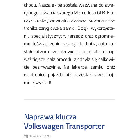
cho­du. ​Na­sza eki­pa zo­sta­ła we­zwa­na do awa­
ryj­ne­go otwar­cia sza­re­go Mer­ce­desa GLB. Klu­
czy­ki zo­sta­ły we­wnątrz, a za­awan­so­wa­na elek­
tro­ni­ka za­ry­glo­wa­ła zam­ki. ​Dzię­ki wy­ko­rzy­sta­
niu spe­cja­li­stycz­nych, na­rzę­dzi oraz ogrom­ne­
mu do­świad­cze­niu na­sze­go tech­ni­ka, au­to zo­
sta­ło otwar­te w za­le­d­wie kil­ka mi­nut. Co naj­
waż­niej­sze, ca­ła pro­ce­du­ra od­by­ła się cał­ko­wi­
cie bez­in­wa­zyj­nie. Na la­kie­rze, zam­ku oraz
elek­tro­ni­ce po­jaz­du nie po­zo­stał na­wet naj­
mniej­szy ślad!
Naprawa klucza
Volkswagen Transporter
16-07-2026