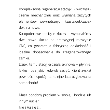
Kom­plek­so­wa re­ge­ne­ra­cja sta­cyj­ki - wy­czysz­
cze­nie me­cha­ni­zmu oraz wy­mia­na zu­ży­tych
ele­men­tów we­wnętrz­nych (za­sta­we­k/za­pa­
dek) na no­we.
Kom­pu­te­ro­we do­cię­cie klu­czy – wy­ko­na­li­śmy
dwa no­we klu­cze na pre­cy­zyj­nej ma­szy­nie
CNC, co gwa­ran­tu­je fa­brycz­ną do­kład­ność i
ide­al­ne do­pa­so­wa­nie do zre­ge­ne­ro­wa­ne­go
zam­ka.
Dzię­ki te­mu sta­cyj­ka dzia­ła jak no­wa – płyn­nie,
lek­ko i bez ja­kich­kol­wiek za­cięć. Klient zy­skał
pew­ność i spo­kój na ko­lej­ne la­ta użyt­ko­wa­nia
sa­mo­cho­du!
​Masz po­dob­ny pro­blem w swo­jej Hon­dzie lub
in­nym au­cie?
Nie si­łuj się z…