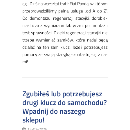
cję. ​Dziś na warsz­tat tra­fił Fiat Pan­da, w któ­rym
prze­pro­wa­dzi­li­śmy peł­ną usłu­gę „od A do Z”.
Od de­mon­ta­żu, re­ge­ne­ra­cji sta­cyj­ki, do­ro­bie­
nia­klu­cza z wy­mia­ra­mi fa­brycz­mi po mon­taż i
test spraw­no­ści. Dzię­ki re­ge­ne­ra­cji sta­cyj­ki nie
trze­ba wy­mie­niać zam­ków, któ­re na­dal bę­dą
dzia­łać na ten sam klucz. Je­że­li po­trze­bu­jesz
po­mo­cy ze swo­ją sta­cyj­ką skon­tak­tuj się z na­
mi!
Zgubiłeś lub potrzebujesz
drugi klucz do samochodu?
Wpadnij do naszego
sklepu!
13-07-2026