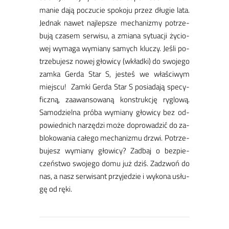
ma­nie da­ją po­czu­cie spo­ko­ju przez dłu­gie la­ta.
Jed­nak na­wet naj­lep­sze me­cha­ni­zmy po­trze­
bu­ją cza­sem ser­wi­su, a zmia­na sy­tu­acji ży­cio­
wej wy­ma­ga wy­mia­ny sa­mych klu­czy. Je­śli po­
trze­bu­jesz no­wej gło­wi­cy (wkład­ki) do swo­je­go
zam­ka Ger­da Star S, je­steś we wła­ści­wym
miej­scu! Zam­ki Ger­da Star S posiada­ją spe­cy­
ficz­ną, za­awan­so­wa­ną kon­struk­cję ry­glo­wą.
Sa­mo­dziel­na pró­ba wy­mia­ny gło­wi­cy bez od­
po­wied­nich na­rzę­dzi mo­że do­pro­wa­dzić do za­
blo­ko­wa­nia ca­łe­go me­cha­ni­zmu drzwi. ​Po­trze­
bu­jesz wy­mia­ny gło­wi­cy? ​Zad­baj o bez­pie­
czeń­stwo swo­je­go do­mu już dziś. Za­dzwoń do
nas, a nasz ser­wi­sant przy­je­dzie i wy­ko­na usłu­
gę od rę­ki.