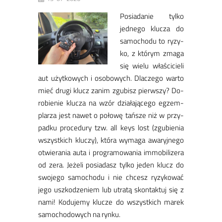
Po­sia­da­nie tyl­ko
jed­ne­go klu­cza do
sa­mo­cho­du to ry­zy­
ko, z któ­rym zma­ga
się wie­lu wła­ści­cie­li
aut użyt­ko­wych i oso­bo­wych. ​Dla­cze­go war­to
mieć dru­gi klucz za­nim zgu­bisz pierw­szy? Do­
ro­bie­nie klu­cza na wzór dzia­ła­ją­ce­go eg­zem­
pla­rza jest na­wet o po­ło­wę tań­sze niż w przy­
pad­ku pro­ce­du­ry tzw. all keys lost (zgu­bie­nia
wszyst­kich klu­czy), któ­ra wy­ma­ga awa­ryj­ne­go
otwie­ra­nia au­ta i pro­gra­mo­wa­nia im­mo­bi­li­ze­ra
od ze­ra. Je­że­li po­sia­dasz tyl­ko je­den klucz do
swo­je­go sa­mo­cho­du i nie chcesz ry­zy­kować
je­go uszko­dze­niem lub utra­tą skon­tak­tuj się z
na­mi! Ko­du­je­my klu­cze do wszyst­kich ma­rek
sa­mo­cho­do­wych na ryn­ku.