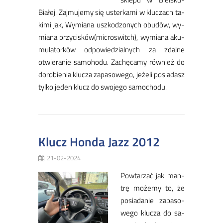
Bia­łej. Zaj­mu­je­my się uster­ka­mi w klu­czach ta­
ki­mi jak, Wy­mia­na uszko­dzo­nych obu­dów, wy­
mia­na przy­ci­sków(mi­cro­switch), wy­mia­na aku­
mu­la­tor­ków od­po­wie­dzial­nych za zdal­ne
otwie­ra­nie sa­mo­ho­du. Za­chę­ca­my rów­nież do
do­ro­bie­nia klu­cza za­pa­so­we­go, je­że­li po­sia­dasz
tyl­ko je­den klucz do swo­je­go sa­mo­cho­du.
Klucz Honda Jazz 2012
21-02-2024
Pow­ta­rzać jak man­
trę mo­że­my to, że
po­sia­da­nie za­pa­so­
we­go klu­cza do sa­