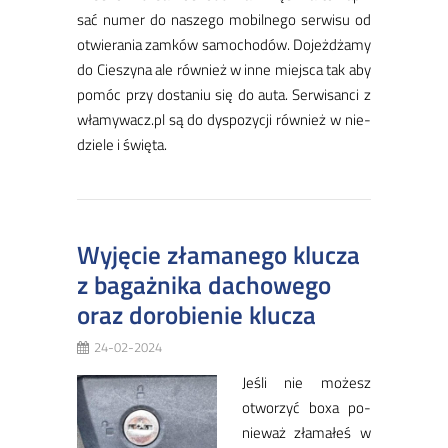
sać nu­mer do na­sze­go mo­bil­ne­go ser­wi­su od
otwie­ra­nia zam­ków sa­mo­cho­dów. Do­jeż­dża­my
do Cie­szy­na ale rów­nież w in­ne miej­sca tak aby
po­móc przy do­sta­niu się do au­ta. Ser­wi­san­ci z
wła­my­wacz.pl są do dys­po­zy­cji rów­nież w nie­
dzie­le i świę­ta.
Wyjęcie złamanego klucza
z bagażnika dachowego
oraz dorobienie klucza
24-02-2024
Je­śli nie mo­żesz
otwo­rzyć bo­xa po­
nie­waż zła­ma­łeś w