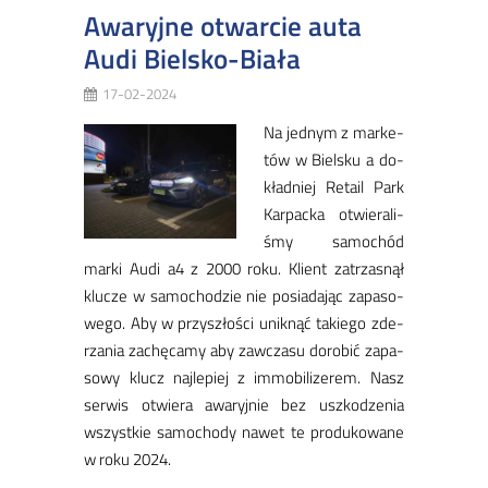
Awaryjne otwarcie auta
Audi Bielsko-Biała
17-02-2024
Na jed­nym z mar­ke­
tów w Biel­sku a do­
kład­niej Re­ta­il Park
Kar­pac­ka otwie­ra­li­
śmy sa­mo­chód
mar­ki Au­di a4 z 2000 ro­ku. Klient za­trza­snął
klu­cze w sa­mo­cho­dzie nie po­sia­da­jąc za­pa­so­
we­go. Aby w przy­szło­ści unik­nąć ta­kie­go zde­
rza­nia za­chę­ca­my aby za­wcza­su do­ro­bić za­pa­
so­wy klucz naj­le­piej z im­mo­bi­li­ze­rem. Nasz
ser­wis otwie­ra awa­ryj­nie bez uszko­dze­nia
wszyst­kie sa­mo­cho­dy na­wet te pro­du­ko­wa­ne
w ro­ku 2024.