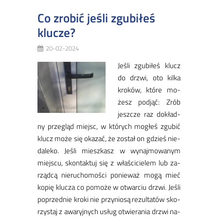
Co zrobić jeśli zgubiłeś
klucze?
20-02-2024
Je­śli zgu­bi­łeś klucz
do drzwi, oto kil­ka
kro­ków, któ­re mo­
żesz pod­jąć: Zrób
jesz­cze raz do­kład­
ny prze­gląd miejsc, w któ­rych mo­głeś zgu­bić
klucz mo­że się oka­zać, że zo­stał on gdzieś nie­
da­le­ko. Je­śli miesz­kasz w wy­naj­mo­wa­nym
miej­scu, skon­tak­tuj się z wła­ści­cie­lem lub za­
rząd­cą nie­ru­cho­mo­ści po­nie­waż mo­gą mieć
ko­pię klu­cza co pomo­że w otwar­ciu drzwi. Je­śli
po­przed­nie kro­ki nie przy­nio­są re­zul­ta­tów sko­
rzy­staj z awa­ryj­nych usług otwie­ra­nia drzwi na­