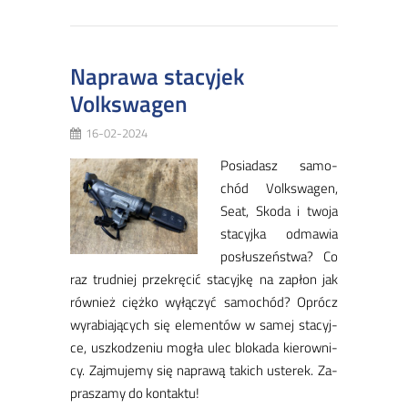
Naprawa stacyjek
Volkswagen
16-02-2024
Po­sia­dasz sa­mo­
chód Volk­swa­gen,
Se­at, Sko­da i two­ja
sta­cyj­ka od­ma­wia
po­słu­szeń­stwa? Co
raz trud­niej prze­krę­cić sta­cyj­kę na za­płon jak
rów­nież cięż­ko wy­łą­czyć sa­mo­chód? Oprócz
wy­ra­bia­ją­cych się ele­men­tów w sa­mej sta­cyj­
ce, uszko­dze­niu mo­gła ulec blo­ka­da kie­row­ni­
cy. Zaj­mu­je­my się na­pra­wą ta­kich uste­rek. Za­
pra­sza­my do kon­tak­tu!