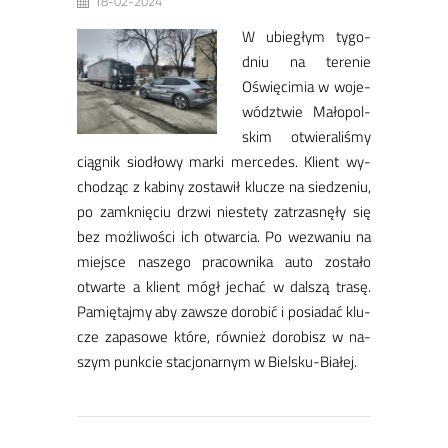
18-02-2024
W ubie­głym ty­go­
dniu na te­re­nie
Oświę­ci­mia w wo­je­
wódz­twie Ma­ło­pol­
skim otwie­ra­li­śmy
cią­gnik sio­dło­wy mar­ki mer­ce­des. Klient wy­
cho­dząc z ka­bi­ny zo­sta­wił klu­cze na sie­dze­niu,
po za­mknię­ciu drzwi nie­ste­ty za­trza­snę­ły się
bez moż­li­wo­ści ich otwar­cia. Po we­zwa­niu na
miej­sce na­sze­go pra­cow­ni­ka au­to zo­sta­ło
otwar­te a klient mógł je­chać w dal­szą tra­sę.
Pa­mię­taj­my aby za­wsze do­ro­bić i po­sia­dać klu­
cze za­pa­so­we któ­re, rów­nież do­ro­bisz w na­
szym punk­cie sta­cjo­nar­nym w Biel­sku­-Bia­łej.