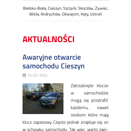
Bielsko-Biała, Cieszyn, Szczyrk, Skoczów, Żywiec,
Wisła, Andrychów, Oświęcim, Kęty, Ustroń
AKTUALNOŚCI
Awaryjne otwarcie
samochodu Cieszyn
25-02-2024
Za­trza­śnię­te klu­cze
w sa­mo­cho­dzie
mo­gą się przy­tra­fić
każ­de­mu, na­wet
oso­bom któ­re ma­ją
klucz za­pa­so­wy. Czę­sto jed­nak znaj­du­je się on
w schow­ku sa­mo­cho­du. Tak więc war­to za­pi­