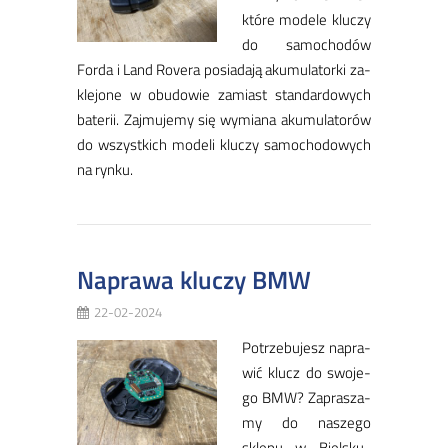
któ­re mo­de­le klu­czy
do sa­mo­cho­dów
For­da i Land Ro­ve­ra po­sia­da­ją aku­mu­la­tor­ki za­
kle­jo­ne w obu­do­wie za­miast stan­dar­do­wych
ba­te­rii. Zaj­mu­je­my się wy­mia­na aku­mu­la­to­rów
do wszyst­kich mo­de­li klu­czy sa­mo­cho­do­wych
na ryn­ku.
Naprawa kluczy BMW
22-02-2024
Po­trze­bu­jesz na­pra­
wić klucz do swo­je­
go BMW? Za­pra­sza­
my do na­sze­go
skle­pu w Biel­sku­-