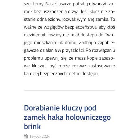
szej fir­my. Na­si ślu­sa­rze po­tra­fią otwo­rzyć za­
mek bez uszko­dze­nia drzwi. Je­śli klucz nie zo­
sta­nie od­na­le­zio­ny, roz­waż wy­mia­nę zam­ka. To
waż­ne ze wzglę­dów bez­pie­czeń­stwa, aby ktoś
nie­zi­den­ty­fi­ko­wa­ny nie miał do­stę­pu do Two­
je­go miesz­ka­nia lub do­mu. Zad­baj o za­po­bie­
gaw­cze dzia­ła­nia w przy­szło­ści. Po roz­wią­za­niu
pro­ble­mu upew­nij się, że masz ko­pie za­pa­so­
we klu­czy i być mo­że roz­waż za­sto­so­wa­nie
bar­dziej bez­piecz­nych me­tod do­stę­pu.
Dorabianie kluczy pod
zamek haka holowniczego
brink
19-02-2024