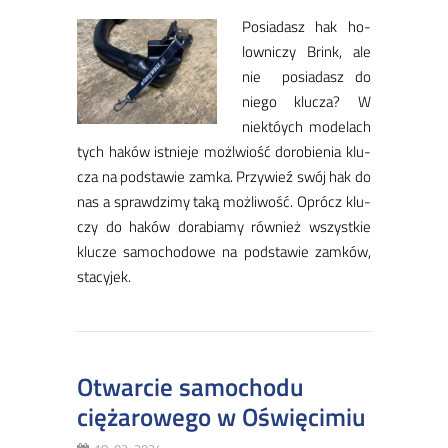
Po­sia­dasz hak ho­
low­ni­czy Brink, ale
nie po­sia­dasz do
nie­go klu­cza? W
nie­któ­ych mo­de­lach
tych ha­ków ist­nie­je możl­wiość do­ro­bie­nia klu­
cza na pod­sta­wie zam­ka. Przy­wieź swój hak do
nas a spraw­dzi­my ta­ką moż­li­wość. Oprócz klu­
czy do ha­ków do­ra­bia­my rów­nież wszyst­kie
klu­cze sa­mo­cho­do­we na pod­sta­wie zam­ków,
sta­cy­jek.
Otwarcie samochodu
ciężarowego w Oświęcimiu