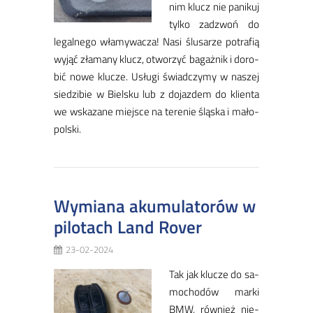
nim klucz nie pa­ni­kuj
tyl­ko za­dzwoń do
le­gal­ne­go wła­my­wa­cza! Na­si ślu­sa­rze po­tra­fią
wy­jąć zła­ma­ny klucz, otwo­rzyć ba­gaż­nik i do­ro­
bić no­we klu­cze. Usłu­gi świad­czy­my w na­szej
sie­dzi­bie w Biel­sku lub z do­jaz­dem do klien­ta
we wska­za­ne miej­sce na te­re­nie ślą­ska i ma­ło­
pol­ski.
Wymiana akumulatorów w
pilotach Land Rover
23-02-2024
Tak jak klu­cze do sa­
mo­cho­dów mar­ki
BMW, rów­nież nie­