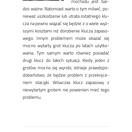
mo­cho­du jest bar­
dzo waż­ne. Na­to­miast war­to o tym mó­wić, po­
nie­waż uszko­dze­nie lub utra­ta ostat­nie­go klu­
cza na pew­no wią­zać się bę­dzie z o wie­le wyż­
szy­mi kosz­ta­mi niż do­ro­bie­nie klu­cza za­pa­so­
we­go. In­nym pro­ble­mem mo­że oka­zać się
moc­no wy­tar­ty grot klu­cza po la­tach użyt­ko­
wa­nia. Tym sa­mym war­to rów­nież po­sia­dać
dru­gi klucz do ta­kich sy­tu­acji. Kie­dy je­den z
gro­tów moc­no się wy­ro­bi, ist­nie­je praw­do­po­
do­bień­stwo, że bę­dzie pro­blem z prze­krę­ce­
niem sta­cyj­ki. Wów­czas klucz za­pa­so­wy z
niewy­tar­tym gro­tem nie po­wie­nien mieć te­go
pro­blemu.