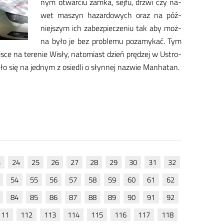
nym otwar­ciu zam­ka, sej­fu, drzwi czy na­
wet ma­szyn ha­zar­do­wych oraz na póź­
niej­szym ich za­bez­pie­cze­niu tak aby moż­
na by­ło je bez pro­ble­mu po­za­my­kać. Tym
j­sce na te­re­nie Wi­sły, na­to­miast dzień prę­dzej w Ustro­
­ło się na jed­nym z osie­dli o słyn­nej na­zwie Man­ha­tan.
3
24
25
26
27
28
29
30
31
32
54
55
56
57
58
59
60
61
62
84
85
86
87
88
89
90
91
92
111
112
113
114
115
116
117
118