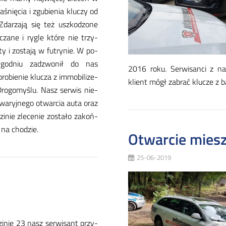
a­śnię­cia i zgu­bie­nia klu­czy od
Zda­rza­ją się też uszko­dzo­ne
za­ne i ry­gle któ­re nie trzy­
ty i zo­sta­ją w fu­try­nie. W po­
­go­dniu za­dzwo­nił do nas
2016 ro­ku. Ser­wi­san­ci z na
­bie­nie klu­cza z im­mo­bi­li­ze­
klient mógł za­brać klu­cze z ba
Dro­go­my­ślu. Nasz ser­wis nie­
awa­ryj­nego otwar­cia au­ta oraz
­nie zle­ce­nie zo­sta­ło za­koń­
 na cho­dzie.
Otwarcie miesz
25-06-2019
zi­nie 23 nasz ser­wi­sant przy­