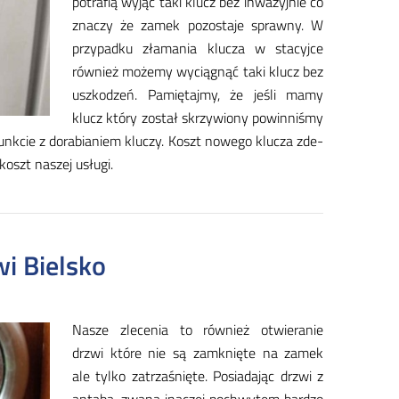
po­tra­fią wy­jąć ta­ki klucz bez in­wa­zyj­nie co
zna­czy że za­mek po­zo­sta­je spraw­ny. W
przy­pad­ku zła­ma­nia klu­cza w sta­cyj­ce
rów­nież mo­że­my wy­cią­gnąć ta­ki klucz bez
uszko­dzeń. Pa­mię­taj­my, że je­śli ma­my
klucz któ­ry zo­stał skrzy­wio­ny po­win­ni­śmy
nk­cie z do­ra­bia­niem klu­czy. Koszt no­we­go klu­cza zde­
 koszt na­szej usłu­gi.
i Bielsko
Na­sze zle­ce­nia to rów­nież otwie­ra­nie
drzwi któ­re nie są za­mknię­te na za­mek
ale tyl­ko za­trza­śnię­te. Po­sia­da­jąc drzwi z