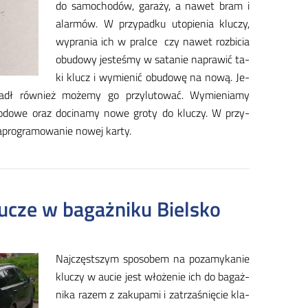
do sa­mo­cho­dów, ga­ra­ży, a na­wet bram i
alar­mów. W przy­pad­ku uto­pie­nia klu­czy,
wy­pra­nia ich w pral­ce czy na­wet roz­bi­cia
obu­do­wy je­ste­śmy w sa­ta­nie na­pra­wić ta­
ki klucz i wy­mie­nić obu­do­wę na no­wą. Je­
padł rów­nież mo­że­my go przy­lu­to­wać. Wy­mie­nia­my
o­do­we oraz do­ci­na­my no­we gro­ty do klu­czy. W przy­
­pro­gra­mo­wa­nie no­wej kar­ty.
lucze w bagażniku Bielsko
Naj­częst­szym spo­so­bem na po­za­my­ka­nie
klu­czy w au­cie jest wło­że­nie ich do ba­gaż­
ni­ka ra­zem z za­ku­pa­mi i za­trza­śnię­cie kla­