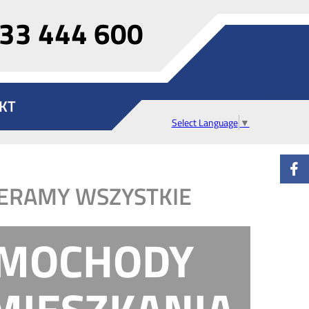
33 444 600
KT
Select Language
▼
ERAMY WSZYSTKIE
MOCHODY