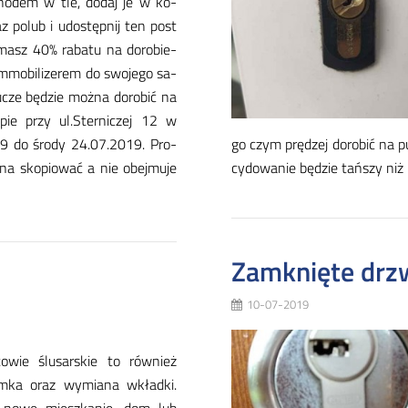
ho­dem w tle, do­daj je w ko­
z po­lub i udo­stęp­nij ten post
­masz 40% ra­ba­tu na do­ro­bie­
m­mo­bi­li­ze­rem do swo­je­go sa­
­cze bę­dzie moż­na do­ro­bić na
pie przy ul.Ster­ni­czej 12 w
.2019 do śro­dy 24.07.2019. Pro­
go czym prę­dzej do­ro­bić na pu
ż­na sko­pio­wać a nie obej­mu­je
cy­do­wa­nie bę­dzie tań­szy niż
Zamknięte drzw
10-07-2019
to­wie ślu­sar­skie to rów­nież
m­ka oraz wy­mia­na wkład­ki.