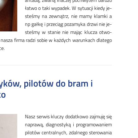
an­ta­bą, zwa­ną ina­czej po­chwy­tem bar­dzo
ła­two o ta­ki wy­pa­dek. W sy­tu­acji kie­dy je­
ste­śmy na ze­wnątrz, nie ma­my klam­ki a
np gał­kę i prze­ciąg po­za­my­ka drzwi nie je­
ste­śmy w sta­nie nie ma­jąc klu­cza otwo­
na­sza fir­ma ra­dzi so­bie w każ­dych wa­run­kach dla­te­go
­ce.
ków, pilotów do bram i
ko
Nasz ser­wis klu­czy do­dat­ko­wo zaj­mu­ję się
na­pra­wą, dia­gno­sty­ką i pro­gra­mo­wa­niem
pi­lo­tów cen­tral­nych, zdal­ne­go ste­ro­wa­nia