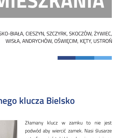
MIESZKANIA
SKO-BIAŁA, CIESZYN, SZCZYRK, SKOCZÓW, ŻYWIEC,
WISŁA, ANDRYCHÓW, OŚWIĘCIM, KĘTY, USTROŃ
ego klucza Bielsko
Zła­ma­ny klucz w zam­ku to nie jest
podwód aby wier­cić za­mek. Na­si ślu­sa­rze