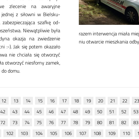
o­we zle­ce­nie na awa­ryj­ne
jed­nej z si­łow­ni w Biel­sku­-
 za­bez­pie­cza­ją­ca szaf­kę od­
­szeń­stwa. Nie­wąt­pli­wie by­ła
ra­zem in­ter­wen­cja mia­ła mie
dy­na oka­zja na zwie­dze­nie
niu otwar­cie miesz­ka­nia odby
­ni :-). Jak się po­tem oka­za­ło
o­wa nie chcia­ła się otwo­rzyć
­ła otwo­rzyć nie­sfor­ny za­mek,
ię do do­mu.
12
13
14
15
16
17
18
19
20
21
22
2
42
43
44
45
46
47
48
49
50
51
52
53
72
73
74
75
76
77
78
79
80
81
82
83
102
103
104
105
106
107
108
109
110