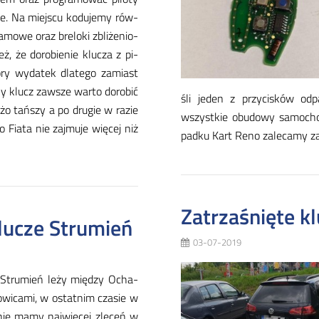
e. Na miej­scu ko­du­je­my rów­
ra­mo­we oraz bre­lo­ki zbli­że­nio­
, że do­ro­bie­nie klu­cza z pi­
ry wy­da­tek dla­te­go za­miast
ny klucz za­wsze war­to do­ro­bić
śli je­den z przy­ci­sków od­
u­żo tań­szy a po dru­gie w ra­zie
wszyst­kie obu­do­wy sa­mo­ch
 Fia­ta nie zaj­mu­je wię­cej niż
pad­ku Kart Re­no za­le­ca­my za
Zatrzaśnięte k
lucze Strumień
03-07-2019
 Stru­mień le­ży mię­dzy Ocha­
­wi­ca­mi, w ostat­nim cza­sie w
nie ma­my naj­wię­cej zle­ceń w