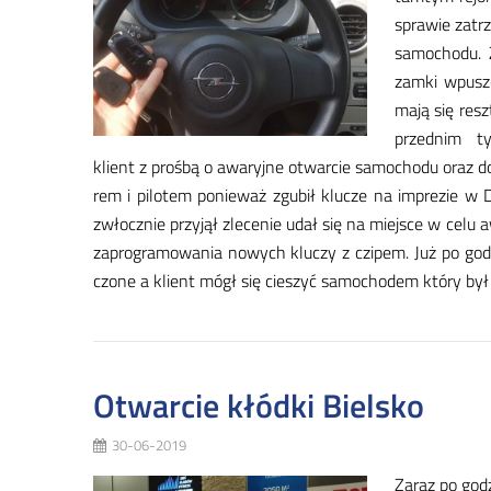
spra­wie za­trz
sa­mo­cho­du. 
zam­ki wpusz­c
ma­ją się resz­
przed­nim ty
klient z proś­bą o awa­ryj­ne otwar­cie sa­mo­cho­du oraz do­ro
rem i pi­lo­tem po­nie­waż zgu­bił klu­cze na im­pre­zie w 
zwłocz­nie przy­jął zle­ce­nie udał się na miej­sce w ce­lu 
za­pro­gra­mo­wa­nia no­wych klu­czy z czi­pem. Już po go­dzi
czo­ne a klient mógł się cie­szyć sa­mo­cho­dem któ­ry był
Otwarcie kłódki Bielsko
30-06-2019
Za­raz po go­d