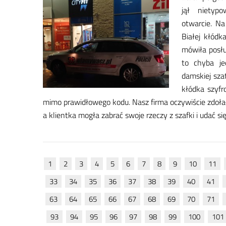
jął nie­ty­p
otwar­cie. Na 
Bia­łej kłód­ka
mó­wi­ła po­słu
to chy­ba je­
dam­skiej szat
kłód­ka szy­fr
mi­mo pra­wi­dło­we­go ko­du. Nasz fir­ma oczy­wi­ście zdo­ła
a klient­ka mo­gła za­brać swo­je rze­czy z szaf­ki i udać s
1
2
3
4
5
6
7
8
9
10
11
33
34
35
36
37
38
39
40
41
63
64
65
66
67
68
69
70
71
93
94
95
96
97
98
99
100
101