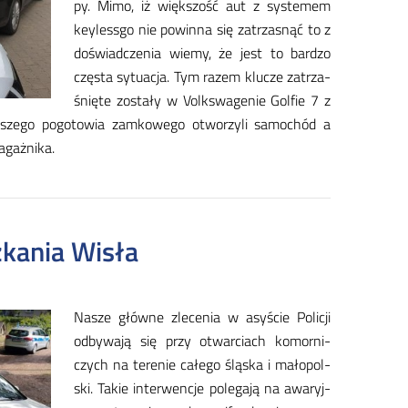
py. Mi­mo, iż więk­szość aut z sys­te­mem
key­less­go nie po­win­na się za­trza­snąć to z
do­świad­cze­nia wie­my, że jest to bar­dzo
czę­sta sy­tu­acja. Tym ra­zem klu­cze za­trza­
śnię­te zo­sta­ły w Volk­swa­ge­nie Gol­fie 7 z
­sze­go po­go­to­wia zam­ko­we­go otwo­rzy­li sa­mo­chód a
­gaż­ni­ka.
kania Wisła
Na­sze głów­ne zle­ce­nia w asy­ście Po­li­cji
od­by­wa­ją się przy otwar­ciach ko­mor­ni­
czych na te­re­nie ca­łe­go ślą­ska i ma­ło­pol­
ski. Ta­kie in­ter­wen­cje po­le­ga­ją na awa­ryj­