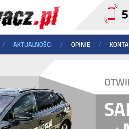
5
/
AKTUALNOŚCI
/
OPINIE
/
KONTA
OTWI
SA