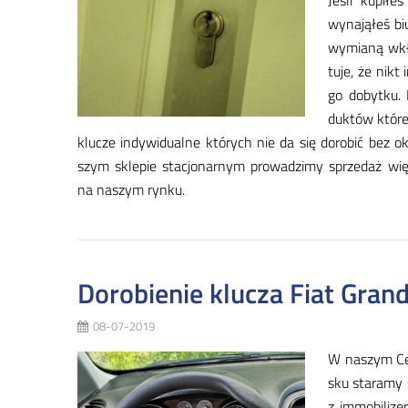
Je­śli ku­pi­
wy­na­ją­łeś bi
wy­mia­ną wk
tu­je, że nikt
go do­byt­ku.
duk­tów któ­re 
klu­cze in­dy­wi­du­al­ne któ­rych nie da się do­ro­bić bez 
szym skle­pie sta­cjo­nar­nym pro­wa­dzi­my sprze­daż wi
na na­szym ryn­ku.
Dorobienie klucza Fiat Gran
08-07-2019
W na­szym Cen
sku sta­ra­my 
z im­mo­bi­li­z