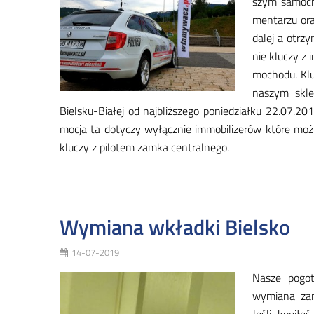
szym sa­mo­c
men­ta­rzu ora
da­lej a otrzy
nie klu­czy z i
mo­cho­du. Klu
na­szym skle­
Biel­sku­-Bia­łej od naj­bliż­sze­go po­nie­dział­ku 22.07
mo­cja ta do­ty­czy wy­łącz­nie im­mo­bi­li­ze­rów któ­re mo
klu­czy z pi­lo­tem zam­ka cen­tral­ne­go.
Wymiana wkładki Bielsko
14-07-2019
Na­sze po­go­
wy­mia­na za