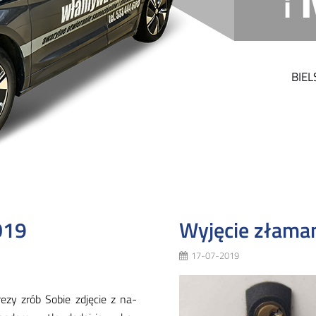
i
BIEL
019
Wyjęcie złaman
17-07-2019
e­zy zrób So­bie zdję­cie z na­