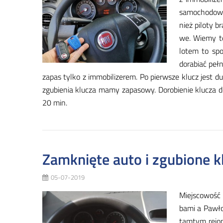
sa­mo­cho­do­w
nież pi­lo­ty b
we. Wie­my też
lo­tem to spo­
do­ra­biać peł­
za­pas tyl­ko z im­mo­bi­li­ze­rem. Po pierw­sze klucz jest d
zgu­bie­nia klu­cza ma­my za­pasowy. Do­ro­bie­nie klu­cza do
20 min.
Zamknięte auto i zgubione k
05-07-2019
Miej­sco­wość
ba­mi a Paw­ło
tam­tym re­jo­