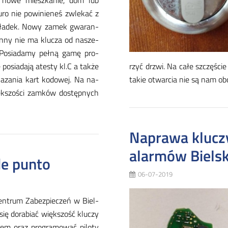
łeś no­we miesz­ka­nie, dom lub
u­ro nie po­wi­nie­neś zwle­kać z
ła­dek. No­wy za­mek gwa­ran­
 in­ny nie ma klu­cza od na­sze­
 Po­sia­da­my peł­ną ga­mę pro­
po­sia­da­ją ate­sty kl.C a tak­że
rzyć drzwi. Na ca­łe szczę­ście 
oka­za­nia kart ko­do­wej. Na na­
ta­kie otwar­cia nie są nam ob
ęk­szo­ści zam­ków do­stęp­nych
Naprawa kluczy
alarmów Biels
de punto
06-07-2019
­trum Za­bez­pie­czeń w Biel­
się do­ra­biać więk­szość klu­czy
e­rem oraz pro­gra­mo­wać pi­lo­ty