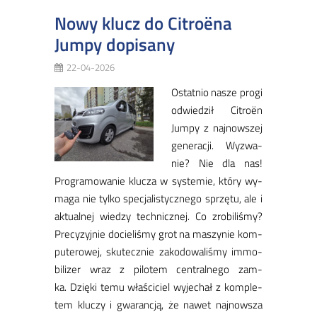
Nowy klucz do Citroëna
Jumpy dopisany
22-04-2026
Ostat­nio na­sze pro­gi
od­wie­dził Ci­tro­ën
Jum­py z naj­now­szej
ge­ne­ra­cji. Wy­zwa­
nie? Nie dla nas!
Pro­gra­mo­wa­nie klu­cza w sys­te­mie, któ­ry wy­
ma­ga nie tyl­ko spe­cja­li­stycz­ne­go sprzę­tu, ale i
ak­tu­al­nej wie­dzy tech­nicz­nej. ​Co zro­bi­li­śmy?
Pre­cy­zyj­nie do­cie­li­śmy grot na ma­szy­nie kom­
pu­te­ro­wej, sku­tecz­nie za­ko­do­wa­li­śmy im­mo­
bi­li­zer wraz z pi­lo­tem cen­tral­ne­go zam­
ka. Dzię­ki te­mu wła­ści­ciel wy­je­chał z kom­ple­
tem klu­czy i gwa­ran­cją, że na­wet naj­now­sza