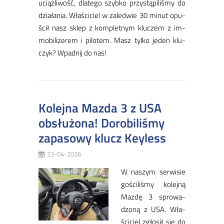
uciąż­li­wość, dla­te­go szyb­ko przy­stą­pi­li­śmy do
dzia­ła­nia. Wła­ści­ciel w za­le­d­wie 30 mi­nut opu­
ścił nasz sklep z kom­plet­nym klu­czem z im­
mo­bi­li­ze­rem i pi­lo­tem. ​Masz tyl­ko je­den klu­
czyk? Wpad­nij do nas!
Kolejna Mazda 3 z USA
obsłużona! Dorobiliśmy
zapasowy klucz Keyless
23-04-2026
W na­szym ser­wi­sie
go­ści­li­śmy ko­lej­ną
Maz­dę 3 spro­wa­
dzo­ną z USA. Wła­
ści­ciel zgło­sił się do