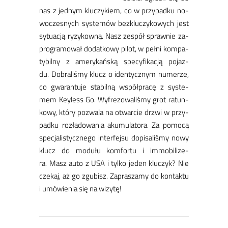
nas z jed­nym klu­czy­kiem, co w przy­pad­ku no­
wo­cze­snych sys­te­mów bez­klu­czy­ko­wych jest
sy­tu­acją ry­zy­kow­ną. Nasz ze­spół spraw­nie za­
pro­gra­mo­wał do­dat­ko­wy pi­lot, w peł­ni kom­pa­
ty­bil­ny z ame­ry­kań­ską spe­cy­fi­ka­cją po­jaz­
du. Do­bra­li­śmy klucz o iden­tycz­nym nu­me­rze,
co gwa­ran­tu­je sta­bil­ną współ­pra­cę z sys­te­
mem Key­less Go. Wy­fre­zo­wa­li­śmy grot ra­tun­
ko­wy, któ­ry po­zwa­la na otwar­cie drzwi w przy­
pad­ku roz­ła­do­wa­nia aku­mu­la­to­ra. Za po­mo­cą
spe­cja­li­stycz­ne­go in­ter­fej­su do­pi­sa­li­śmy no­wy
klucz do mo­du­łu kom­for­tu i im­mo­bi­li­ze­
ra. Masz au­to z USA i tyl­ko je­den klu­czyk? Nie
cze­kaj, aż go zgu­bisz. Za­pra­sza­my do kon­tak­tu
i umó­wie­nia się na wi­zy­tę!