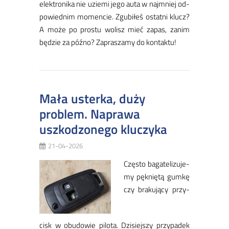
elek­tro­ni­ka nie uzie­mi je­go au­ta w naj­mniej od­
po­wied­nim mo­men­cie. Zgu­bi­łeś ostat­ni klucz?
A mo­że po pro­stu wo­lisz mieć za­pas, za­nim
bę­dzie za póź­no? Za­pra­sza­my do kon­tak­tu!
Mała usterka, duży
problem. Naprawa
uszkodzonego kluczyka
21-04-2026
Czę­sto ba­ga­te­li­zu­je­
my pęk­nię­tą gum­kę
czy bra­ku­ją­cy przy­
cisk w obu­do­wie pi­lo­ta. Dzi­siej­szy przy­pa­dek