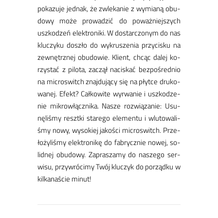
po­ka­zu­je jed­nak, że zwle­ka­nie z wy­mia­ną obu­
do­wy mo­że pro­wa­dzić do po­waż­niej­szych
uszko­dzeń elek­tro­ni­ki. W do­star­czo­nym do nas
klu­czy­ku do­szło do wy­kru­sze­nia przy­cisku na
ze­wnętrz­nej obu­do­wie. Klient, chcąc da­lej ko­
rzy­stać z pi­lo­ta, za­czął na­ci­skać bez­po­śred­nio
na mi­cro­switch znaj­du­ją­cy się na płyt­ce dru­ko­
wa­nej. Efekt? Cał­ko­wi­te wy­rwa­nie i uszko­dze­
nie mi­krow­łącz­ni­ka. ​Na­sze roz­wią­za­nie: Usu­
nę­li­śmy reszt­ki sta­re­go ele­men­tu i wlu­to­wa­li­
śmy no­wy, wy­so­kiej ja­ko­ści mi­cro­switch. Prze­
ło­ży­li­śmy elek­tro­ni­kę do fa­brycz­nie no­wej, so­
lid­nej obu­do­wy. ​Za­pra­sza­my do na­sze­go ser­
wi­su, przy­wró­ci­my Twój klu­czyk do po­rząd­ku w
kil­ka­na­ście mi­nut!