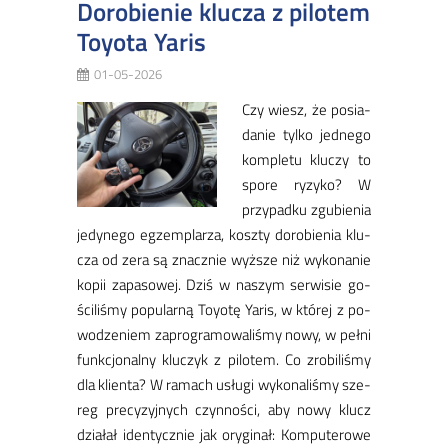
Dorobienie klucza z pilotem
Toyota Yaris
01-05-2026
Czy wiesz, że po­sia­
da­nie tyl­ko jed­ne­go
kom­ple­tu klu­czy to
spo­re ry­zy­ko? W
przy­pad­ku zgu­bie­nia
je­dy­ne­go eg­zem­pla­rza, kosz­ty do­ro­bie­nia klu­
cza od ze­ra są znacz­nie wyż­sze niż wy­ko­na­nie
ko­pii za­pa­so­wej. Dziś w na­szym ser­wi­sie go­
ści­li­śmy po­pu­lar­ną Toy­otę Ya­ris, w któ­rej z po­
wo­dze­niem za­pro­gra­mo­wa­li­śmy no­wy, w peł­ni
funk­cjo­nal­ny klu­czyk z pi­lo­tem. ​Co zro­bi­li­śmy
dla klien­ta? W ra­mach usłu­gi wy­ko­na­li­śmy sze­
reg pre­cy­zyj­nych czyn­no­ści, aby no­wy klucz
dzia­łał iden­tycz­nie jak ory­gi­nał: Kom­pu­te­ro­we