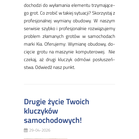
do­cho­dzi do wy­ła­ma­nia ele­men­tu trzy­ma­ją­ce­
go grot. ​Co zro­bić w ta­kiej sy­tu­acji? Sko­rzy­staj z
pro­fe­sjo­nal­nej wy­mia­ny obu­do­wy. W na­szym
ser­wi­sie szyb­ko i pro­fe­sjo­nal­nie roz­wią­zu­je­my
pro­blem zła­ma­nych gro­tów w sa­mo­cho­dach
mar­ki Kia. Ofe­ru­je­my: ​Wy­mia­nę obu­do­wy, do­
cię­cie gro­tu na ma­szy­nie kom­pu­te­ro­wej. Nie
cze­kaj, aż dru­gi klu­czyk od­mó­wi po­słu­szeń­
stwa. Odwiedź nasz punkt.
​Drugie życie Twoich
kluczyków
samochodowych!
29-04-2026