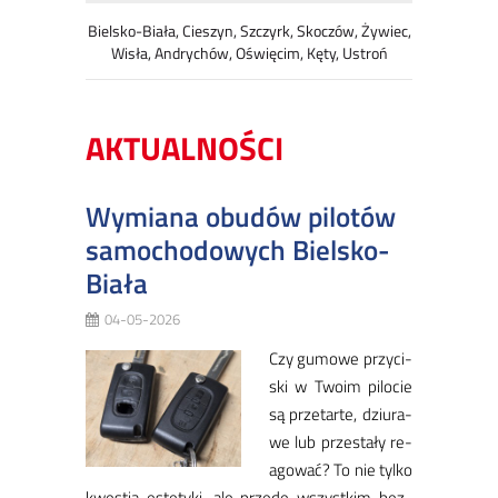
Bielsko-Biała, Cieszyn, Szczyrk, Skoczów, Żywiec,
Wisła, Andrychów, Oświęcim, Kęty, Ustroń
AKTUALNOŚCI
Wymiana obudów pilotów
samochodowych Bielsko-
Biała
04-05-2026
Czy gu­mo­we przy­ci­
ski w Two­im pi­lo­cie
są prze­tar­te, dziu­ra­
we lub prze­sta­ły re­
ago­wać? To nie tyl­ko
kwe­stia es­te­ty­ki, ale przede wszyst­kim bez­