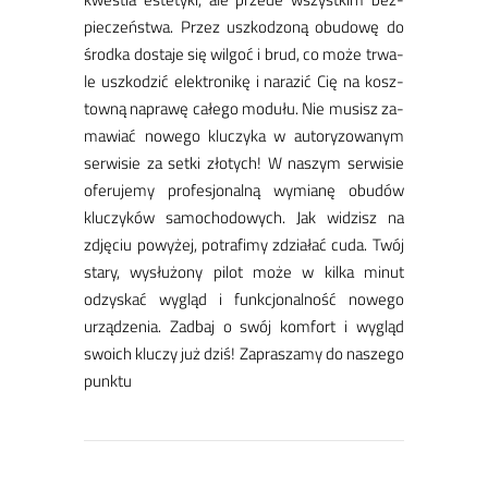
pie­czeń­stwa. Przez uszko­dzo­ną obu­do­wę do
środ­ka do­sta­je się wil­goć i brud, co mo­że tr­wa­
le uszko­dzić elek­tro­ni­kę i na­ra­zić Cię na kosz­
tow­ną na­pra­wę ca­łe­go mo­du­łu. ​Nie mu­sisz za­
ma­wiać no­we­go klu­czy­ka w au­to­ry­zo­wa­nym
ser­wi­sie za set­ki zło­tych! W na­szym ser­wi­sie
ofe­ru­je­my pro­fe­sjo­nal­ną wy­mia­nę obu­dów
klu­czy­ków sa­mo­cho­do­wych. Jak wi­dzisz na
zdję­ciu po­wy­żej, po­tra­fi­my zdzia­łać cu­da. Twój
sta­ry, wy­słu­żo­ny pi­lot mo­że w kil­ka mi­nut
odzy­skać wy­gląd i funk­cjo­nal­ność no­we­go
urzą­dze­nia. ​Zad­baj o swój kom­fort i wy­gląd
swo­ich klu­czy już dziś! ​Za­pra­sza­my do na­sze­go
punk­tu