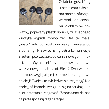
Ostat­nio go­ści­li­śmy
u nas klien­ta z dwie­
ma moc­no sfa­ty­go­
wa­ny­mi obu­do­wa­
mi. Pro­blem był po­
waż­ny, po­pę­ka­ny pla­stik spra­wił, że z jed­ne­go
klu­czy­ka wy­padł im­mo­bi­li­zer. Bez tej ma­łej
„pest­ki” au­to po pro­stu nie ru­szy z miej­sca. ​Co
zro­bi­li­śmy? Przyw­ró­ci­li­śmy peł­ną ko­mu­ni­ka­cję
z au­tem po­przez za­ko­do­wa­nie no­we­go im­mo­
bi­li­zera. Wy­mie­nie­li­śmy obu­do­wy na no­we
wraz z no­wy­mi ba­te­ria­mi. Efekt? Dwa w peł­ni
spraw­ne, wy­glą­da­ją­ce jak no­we klu­cze go­to­we
do ak­cji! ​Two­je klu­czy­ki le­d­wo się trzy­ma­ją? Nie
cze­kaj, aż im­mo­bi­li­zer zgu­bi się na par­kin­gu lub
pi­lot prze­sta­nie re­ago­wać. Za­pra­sza­my do nas
na pro­fe­sjo­nal­ną re­ge­ne­ra­cję!