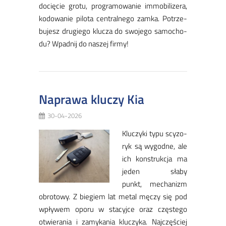
do­cię­cie gro­tu, pro­gra­mo­wa­nie immobilize­ra,
ko­do­wa­nie pi­lo­ta cen­tral­ne­go zam­ka. ​Po­trze­
bu­jesz dru­gie­go klu­cza do swo­je­go sa­mo­cho­
du? Wpad­nij do na­szej fir­my!
Naprawa kluczy Kia
30-04-2026
Klu­czy­ki ty­pu scy­zo­
ryk są wy­god­ne, ale
ich kon­struk­cja ma
je­den sła­by
punkt, me­cha­nizm
obro­to­wy. Z bie­giem lat me­tal mę­czy się pod
wpły­wem opo­ru w sta­cyj­ce oraz czę­ste­go
otwie­ra­nia i za­my­ka­nia klu­czy­ka. Naj­czę­ściej