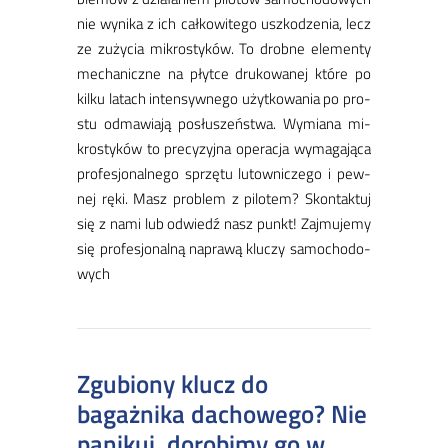
nie wy­ni­ka z ich cał­ko­wi­te­go uszko­dze­nia, lecz
ze zu­ży­cia mi­kro­sty­ków. To drob­ne ele­men­ty
me­cha­nicz­ne na płyt­ce dru­ko­wa­nej któ­re po
kil­ku la­tach in­ten­syw­ne­go użyt­ko­wa­nia po pro­
stu od­ma­wia­ją po­słu­szeń­stwa. Wy­mia­na mi­
kro­sty­ków to pre­cy­zyj­na ope­ra­cja wy­ma­ga­ją­ca
pro­fe­sjo­nal­ne­go sprzę­tu lu­tow­ni­cze­go i pew­
nej rę­ki. ​Masz pro­blem z pi­lo­tem? Skon­tak­tuj
się z na­mi lub od­wiedź nasz punkt! Zaj­mu­je­my
się pro­fe­sjo­nal­ną na­pra­wą klu­czy sa­mo­cho­do­
wych
Zgubiony klucz do
bagażnika dachowego? Nie
panikuj, dorobimy go w