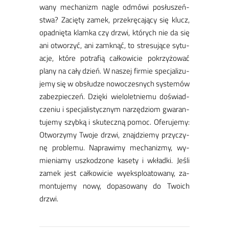
wa­ny me­cha­nizm na­gle od­mó­wi po­słu­szeń­
stwa? Za­cię­ty za­mek, prze­krę­ca­ją­cy się klucz,
opad­nię­ta klam­ka czy drzwi, któ­rych nie da się
ani otwo­rzyć, ani za­mknąć, to stre­su­ją­ce sy­tu­
acje, któ­re po­tra­fią cał­ko­wi­cie po­krzy­żo­wać
pla­ny na ca­ły dzień. W na­szej fir­mie spe­cja­li­zu­
je­my się w ob­słu­dze no­wo­cze­snych sys­te­mów
za­bez­pie­czeń. Dzię­ki wie­lo­let­nie­mu do­świad­
cze­niu i spe­cja­li­stycz­nym na­rzę­dziom gwa­ran­
tu­je­my szyb­ką i sku­tecz­ną po­moc. Ofe­ru­je­my:
Otwo­rzy­my Two­je drzwi, znaj­dzie­my przy­czy­
nę pro­ble­mu. Na­pra­wi­my me­cha­nizmy, wy­
mie­nia­my uszko­dzo­ne ka­se­ty i wkład­ki. Je­śli
za­mek jest cał­ko­wi­cie wy­eks­plo­ato­wa­ny, za­
mon­tu­je­my no­wy, do­pa­so­wa­ny do Two­ich
drzwi.