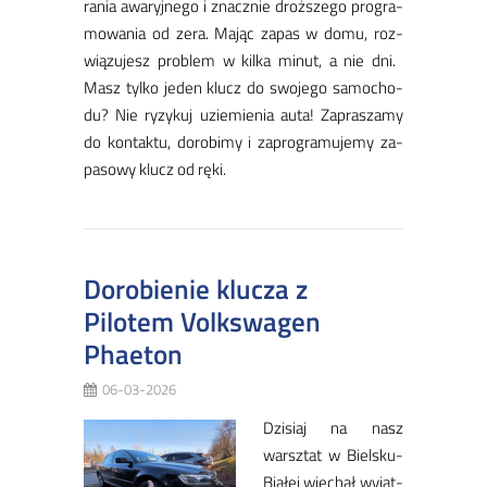
ra­nia awa­ryj­ne­go i znacz­nie droż­sze­go pro­gra­
mo­wa­nia od ze­ra. Ma­jąc za­pas w do­mu, roz­
wią­zu­jesz pro­blem w kil­ka mi­nut, a nie dni. ​
Masz tyl­ko je­den klucz do swo­je­go sa­mo­cho­
du? Nie ry­zy­kuj uzie­mie­nia au­ta! Za­pra­sza­my
do kon­tak­tu, do­ro­bi­my i za­pro­gra­mu­je­my za­
pasowy klucz od rę­ki.
Dorobienie klucza z
Pilotem Volkswagen
Phaeton
06-03-2026
Dzi­siaj na nasz
warsz­tat w Biel­sku­-
Bia­łej wje­chał wy­jąt­