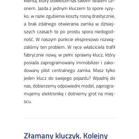
klien­ta, któ­ry od­wie­dził nas swo­im Se­atem Le­
onem. Jaz­da z jed­nym klu­czem to spo­re ry­zy­
ko, w ra­zie zgu­bie­nia kosz­ty ro­sną dra­stycz­nie,
a brak zdal­ne­go otwie­ra­nia zam­ka w dzi­siej­
szych cza­sach to po pro­stu spo­ra nie­do­god­
ność. W na­szym punk­cie eks­pre­so­wo roz­wią­
za­li­śmy ten pro­blem. W rę­ce wła­ści­cie­la tra­fił
fa­brycz­nie no­wy, w peł­ni spraw­ny klucz, któ­ry
po­sia­da za­pro­gra­mo­wa­ny im­mo­bi­li­zer i za­ko­
do­wa­ny pi­lot cen­tral­ne­go zam­ka. Masz tyl­ko
je­den klucz do swo­je­go po­jaz­du? Wpad­nij do
nas, do­bie­rze­my od­po­wied­ni mo­del, za­pro­gra­
mu­je­my elek­tro­ni­kę i do­tnie­my grot na miej­
scu.
Złamany kluczyk. Kolejny