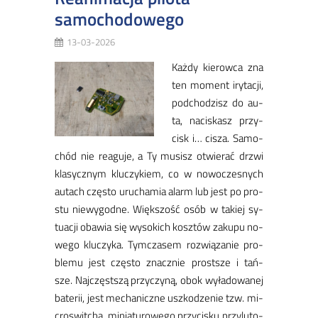
samochodowego
13-03-2026
Każ­dy kie­row­ca zna
ten mo­ment iry­ta­cji,
pod­cho­dzisz do au­
ta, na­ci­skasz przy­
cisk i… ci­sza. Sa­mo­
chód nie re­agu­je, a Ty mu­sisz otwie­rać drzwi
kla­sycz­nym klu­czy­kiem, co w no­wo­cze­snych
au­tach czę­sto uru­cha­mia alarm lub jest po pro­
stu nie­wy­god­ne. Więk­szość osób w ta­kiej sy­
tu­acji oba­wia się wy­so­kich kosz­tów za­ku­pu no­
we­go klu­czy­ka. Tym­cza­sem roz­wią­za­nie pro­
ble­mu jest czę­sto znacz­nie prost­sze i tań­
sze. Naj­częst­szą przy­czy­ną, obok wy­ła­do­wa­nej
ba­te­rii, jest me­cha­nicz­ne uszko­dze­nie tzw. mi­
cro­swit­cha, mi­nia­tu­ro­we­go przy­cisku przy­lu­to­