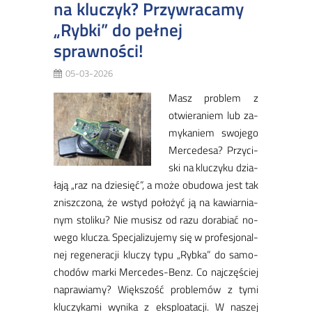
na kluczyk? Przywracamy
„Rybki” do pełnej
sprawności!
05-03-2026
Masz pro­blem z
otwie­ra­niem lub za­
my­ka­niem swo­je­go
Mer­ce­de­sa? Przy­ci­
ski na klu­czy­ku dzia­
ła­ją „raz na dzie­się­ć”, a mo­że obu­do­wa jest tak
znisz­czo­na, że wstyd po­ło­żyć ją na ka­wiar­nia­
nym sto­li­ku? Nie mu­sisz od ra­zu do­ra­biać no­
we­go klu­cza. Spe­cja­li­zu­je­my się w pro­fe­sjo­nal­
nej re­ge­ne­ra­cji klu­czy ty­pu „Ryb­ka” do sa­mo­
cho­dów mar­ki Mer­ce­de­s-Benz. ​Co naj­czę­ściej
na­pra­wia­my? ​Więk­szość pro­blemów z ty­mi
klu­czykami wy­ni­ka z eks­plo­ata­cji. W na­szej