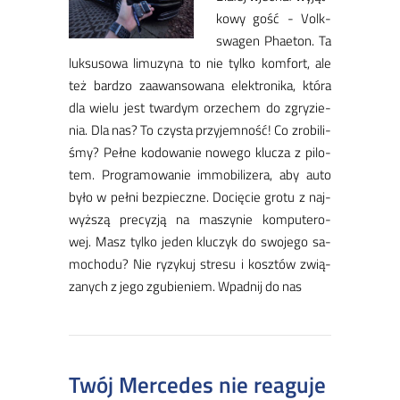
ko­wy gość - Volk­
swa­gen Pha­eton. Ta
luk­su­so­wa li­mu­zy­na to nie tyl­ko kom­fort, ale
też bar­dzo za­awan­so­wa­na elek­tro­ni­ka, któ­ra
dla wie­lu jest twar­dym orze­chem do zgry­zie­
nia. Dla nas? To czy­sta przy­jem­ność! Co zro­bi­li­
śmy? Peł­ne ko­do­wa­nie no­we­go klu­cza z pi­lo­
tem. Pro­gra­mo­wa­nie im­mo­bi­li­ze­ra, aby au­to
by­ło w peł­ni bez­piecz­ne. ​Do­cię­cie gro­tu z naj­
wyż­szą pre­cy­zją na ma­szy­nie kom­pu­te­ro­
wej. Masz tyl­ko je­den klu­czyk do swo­je­go sa­
mo­cho­du? Nie ry­zy­kuj stre­su i kosz­tów zwią­
za­nych z je­go zgu­bie­niem. Wpad­nij do nas
​Twój Mercedes nie reaguje