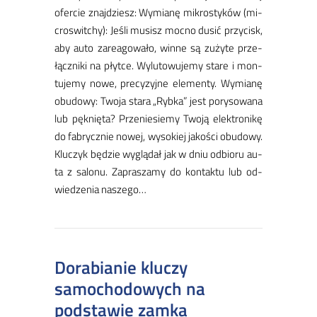
ofer­cie znaj­dziesz: Wy­mia­nę mi­kro­sty­ków (mi­
cro­swit­chy): Je­śli mu­sisz moc­no du­sić przy­cisk,
aby au­to za­re­ago­wa­ło, win­ne są zu­ży­te prze­
łącz­ni­ki na płyt­ce. Wy­lu­to­wu­je­my sta­re i mon­
tu­je­my no­we, pre­cy­zyj­ne ele­men­ty. Wy­mia­nę
obu­do­wy: Two­ja sta­ra „Ryb­ka” jest po­ry­so­wa­na
lub pęk­nię­ta? Prze­nie­sie­my Two­ją elek­tro­ni­kę
do fa­brycz­nie no­wej, wy­so­kiej ja­ko­ści obu­do­wy.
Klu­czyk bę­dzie wy­glą­dał jak w dniu od­bio­ru au­
ta z sa­lo­nu. Za­pra­sza­my do kon­tak­tu lub od­
wie­dze­nia na­sze­go…
Dorabianie kluczy
samochodowych na
podstawie zamka