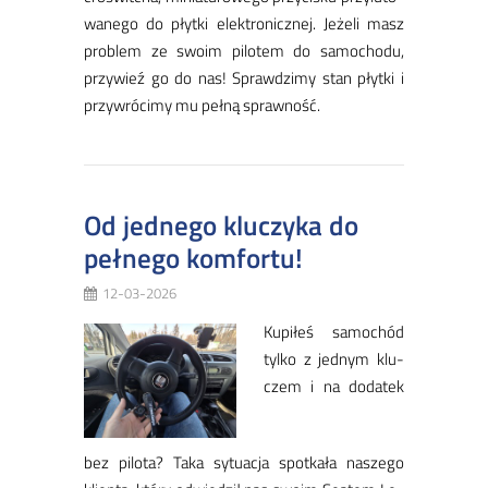
wa­ne­go do płyt­ki elek­tro­nicz­nej. Je­że­li masz
pro­blem ze swo­im pi­lo­tem do sa­mo­cho­du,
przy­wieź go do nas! Spraw­dzi­my stan płyt­ki i
przy­wró­ci­my mu peł­ną spraw­ność.
Od jednego kluczyka do
pełnego komfortu!
12-03-2026
Ku­pi­łeś sa­mo­chód
tyl­ko z jed­nym klu­
czem i na do­da­tek
bez pi­lo­ta? ​Ta­ka sy­tu­acja spo­tka­ła na­sze­go