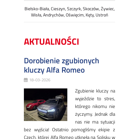
Bielsko-Biała, Cieszyn, Szczyrk, Skoczów, Żywiec,
Wisła, Andrychów, Oświęcim, Kęty, Ustroń
AKTUALNOŚCI
Dorobienie zgubionych
kluczy Alfa Romeo
18-03-2026
Zgu­bie­nie klu­czy na
wy­je­ździe to stres,
któ­re­go ni­ko­mu nie
ży­czy­my. Jed­nak dla
nas nie ma sy­tu­acji
bez wyj­ścia! Ostat­nio po­mo­gli­śmy eki­pie z
Czech, któ­rej Al­fa Ro­meo utknę­ła na So­li­sku w