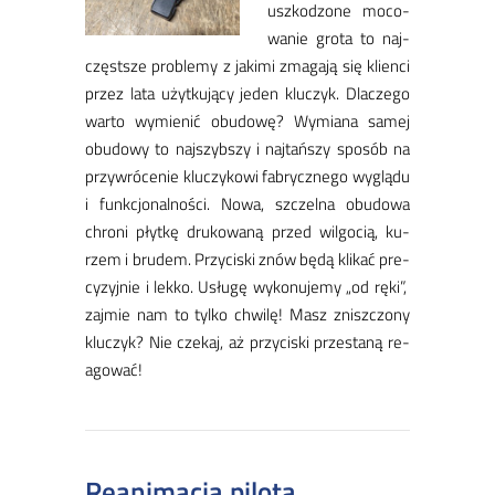
uszko­dzo­ne mo­co­
wa­nie gro­ta to naj­
częst­sze pro­ble­my z ja­ki­mi zma­ga­ją się klien­ci
przez la­ta użyt­ku­ją­cy je­den klu­czyk. ​Dla­cze­go
war­to wy­mie­nić obu­do­wę? Wy­mia­na sa­mej
obu­do­wy to naj­szyb­szy i naj­tań­szy spo­sób na
przy­wró­ce­nie klu­czykowi fa­brycz­ne­go wy­glą­du
i funk­cjo­nal­no­ści. No­wa, szczel­na obu­do­wa
chro­ni płyt­kę dru­ko­wa­ną przed wil­go­cią, ku­
rzem i bru­dem. Przy­ci­ski znów bę­dą kli­kać pre­
cy­zyj­nie i lek­ko. Usłu­gę wy­ko­nu­je­my „od rę­ki”,
zaj­mie nam to tyl­ko chwi­lę! ​Masz znisz­czo­ny
klu­czyk? Nie cze­kaj, aż przy­ci­ski prze­sta­ną re­
ago­wać!
Reanimacja pilota