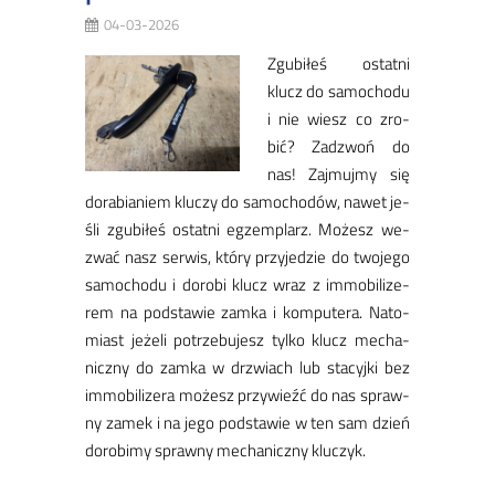
04-03-2026
Zgu­bi­łeś ostat­ni
klucz do sa­mo­cho­du
i nie wiesz co zro­
bić? Za­dzwoń do
nas! Zaj­muj­my się
do­ra­bia­niem klu­czy do sa­mo­cho­dów, na­wet je­
śli zgu­bi­łeś ostat­ni eg­zem­plarz. Mo­żesz we­
zwać nasz ser­wis, któ­ry przy­je­dzie do two­je­go
sa­mo­cho­du i do­ro­bi klucz wraz z im­mo­bi­li­ze­
rem na pod­sta­wie zam­ka i kom­pu­te­ra. Na­to­
miast je­że­li po­trze­bu­jesz tyl­ko klucz me­cha­
nicz­ny do zam­ka w drzwiach lub sta­cyj­ki bez
im­mo­bi­li­ze­ra mo­żesz przy­wieźć do nas spraw­
ny za­mek i na je­go pod­sta­wie w ten sam dzień
do­ro­bimy spraw­ny me­cha­nicz­ny klu­czyk.