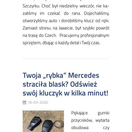
Sz­czyr­ku. Choć był nie­dziel­ny wie­czór, nie ka­
za­li­śmy im cze­kać do ra­na. Do­je­cha­li­śmy,
otwo­rzy­li­śmy au­to i do­ro­bi­li­śmy klucz od rę­ki.
Za­miast stre­su na la­we­cie, był szyb­ki po­wrót
na tra­sę do Czech. Pra­cu­je­my pro­fe­sjo­nal­nym
sprzę­tem, dba­jąc o każ­dy de­tal i Twój czas.
Twoja „rybka” Mercedes
straciła blask? Odśwież
swój kluczyk w kilka minut!
16-03-2026
Pę­ka­ją­ce gum­ki
przy­ci­sków, wy­tar­ta
obu­do­wa czy